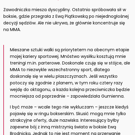
Zawodniczka miesza dyscypliny. Ostatnio spróbowała sił w
boksie, gdzie przegrała z Ewą Piątkowską po niejednogłośnej
decyzji sędziów. Ale nie ukrywa, że głównie koncentruje się
na MMA.
Mieszane sztuki walki są priorytetem na obecnym etapie
mojej kariery sportowej. Mnóstwo wysiłku kosztują mnie
treningi m.in. parterowe. Doskonale czuję się w stójce, ale
MMA to niezwykle wszechstronny sport, dlatego
doskonalę się w wielu płaszczyznach. Jeśli wszystko
potoczy się zgodnie z planem, w tym roku cztery razy
wejdę do oktagonu, a każda kolejna przeciwniczka będzie
mocniejsza od poprzednie – zapowiedziała Gumienna.
I być może – wcale tego nie wykluczam – jeszcze kiedyś
pojawię się w ringu bokserskim. Skusić mogą mnie tylko
atrakcyjne oferty, duże nazwiska. Interesujący byłby
zapewne bój z inną mistrzynią świata w boksie Ewą
Brodnicką. Jednak to nie jest moment na przerwanie