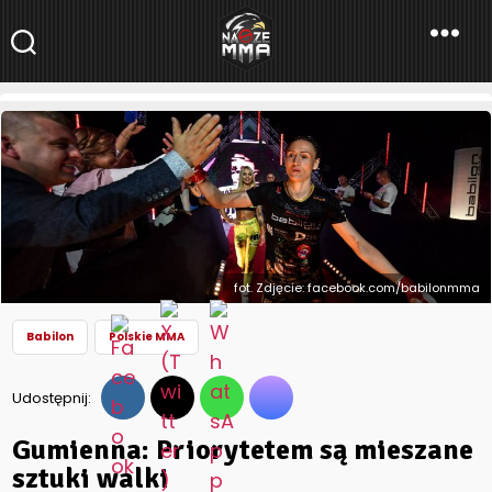
NaszeMMA
NaszeMMA.pl
»
Aktualności
»
Polskie MMA
»
Babilon
»
Gumienna:
Priorytetem są mieszane sztuki walki
fot. Zdjęcie: facebook.com/babilonmma
Babilon
Polskie MMA
Udostępnij:
Gumienna: Priorytetem są mieszane
sztuki walki