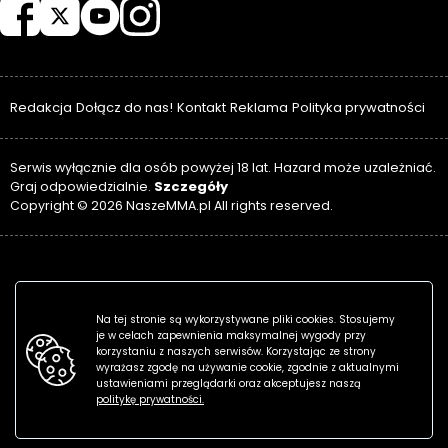
Redakcja
Dołącz do nas!
Kontakt
Reklama
Polityka prywatności
Serwis wyłącznie dla osób powyżej 18 lat. Hazard może uzależniać.
Szczegóły
Graj odpowiedzialnie.
Copyright © 2026 NaszeMMA.pl All rights reserved.
Na tej stronie są wykorzystywane pliki cookies. Stosujemy
je w celach zapewnienia maksymalnej wygody przy
korzystaniu z naszych serwisów. Korzystając ze strony
wyrażasz zgodę na używanie cookie, zgodnie z aktualnymi
ustawieniami przeglądarki oraz akceptujesz naszą
politykę prywatności.