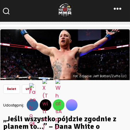
NaszeMMA
NaszeMMA.pl
»
Aktualności
»
Świat
»
UFC
»
„Jeśli wszystko pójdzie
zgodnie z planem to…” – Dana White o następnym rywalu
Justina Gaethje
fot. Zdjęcie: Jeff Bottari/Zuffa LLC
Świat
UFC
Udostępnij:
„Jeśli wszystko pójdzie zgodnie z
planem to…” – Dana White o