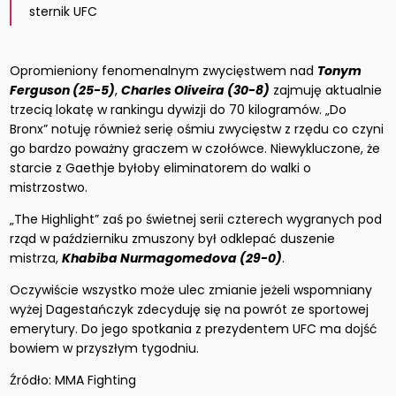
sternik UFC
Opromieniony fenomenalnym zwycięstwem nad
Tonym
Ferguson (25-5)
,
Charles Oliveira (30-8)
zajmuję aktualnie
trzecią lokatę w rankingu dywizji do 70 kilogramów. „Do
Bronx” notuję również serię ośmiu zwycięstw z rzędu co czyni
go bardzo poważny graczem w czołówce. Niewykluczone, że
starcie z Gaethje byłoby eliminatorem do walki o
mistrzostwo.
„The Highlight” zaś po świetnej serii czterech wygranych pod
rząd w październiku zmuszony był odklepać duszenie
mistrza,
Khabiba Nurmagomedova (29-0)
.
Oczywiście wszystko może ulec zmianie jeżeli wspomniany
wyżej Dagestańczyk zdecyduję się na powrót ze sportowej
emerytury. Do jego spotkania z prezydentem UFC ma dojść
bowiem w przyszłym tygodniu.
Źródło: MMA Fighting