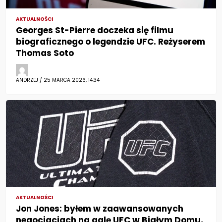
AKTUALNOŚCI
Georges St-Pierre doczeka się filmu
biograficznego o legendzie UFC. Reżyserem
Thomas Soto
ANDRZEJ / 25 MARCA 2026, 14:34
AKTUALNOŚCI
Jon Jones: byłem w zaawansowanych
negocjacjach na galę UFC w Białym Domu,