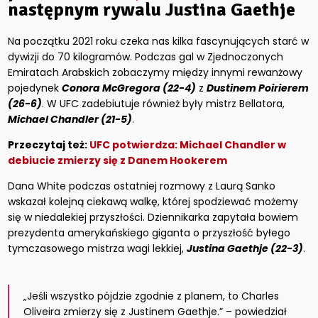
następnym rywalu Justina Gaethje
Na początku 2021 roku czeka nas kilka fascynujących starć w
dywizji do 70 kilogramów. Podczas gal w Zjednoczonych
Emiratach Arabskich zobaczymy między innymi rewanżowy
pojedynek
Conora McGregora (22-4)
z
Dustinem Poirierem
(26-6)
. W UFC zadebiutuje również były mistrz Bellatora,
Michael Chandler (21-5)
.
Przeczytaj też:
UFC potwierdza: Michael Chandler w
debiucie zmierzy się z Danem Hookerem
Dana White podczas ostatniej rozmowy z Laurą Sanko
wskazał kolejną ciekawą walkę, której spodziewać możemy
się w niedalekiej przyszłości. Dziennikarka zapytała bowiem
prezydenta amerykańskiego giganta o przyszłość byłego
tymczasowego mistrza wagi lekkiej,
Justina Gaethje (22-3)
.
„Jeśli wszystko pójdzie zgodnie z planem, to Charles
Oliveira zmierzy się z Justinem Gaethje.” – powiedział