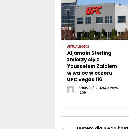
AKTUALNOŚCI
Aljamain Sterling
zmierzy się z
Youssefem Zalalem
w walce wieczoru
UFC Vegas 116
ANDRZEJ / 12 MARCA 2026,
15:39
←
„Jestem dla niego kos