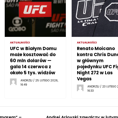
AKTUALNOŚCI
AKTUALNOŚCI
UFC w Białym Domu
Renato Moicano
może kosztować do
kontra Chris Dun
60 mln dolarów —
w głównym
gala 14 czerwca z
pojedynku UFC Fi
około 5 tys. widzów
Night 272 w Las
Vegas
ANDRZEJ / 25 LUTEGO 2026,
16:49
ANDRZEJ / 23 LUTEGO 
16:33
zmarem” –
Andrei Arlovski zawalczy w lutym