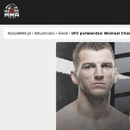
NaszeMMA
NaszeMMA.pl
»
Aktualności
»
Świat
»
UFC potwierdza: Michael Cha