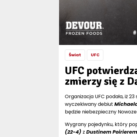
Świat
UFC
UFC potwierdza
zmierzy się z 
Organizacja UFC podała, iż 2
wyczekiwany debiut
Michaela
będzie niebezpieczny Nowoze
Wygrany pojedynku, który po
(22-4)
z
Dustinem Poirierem