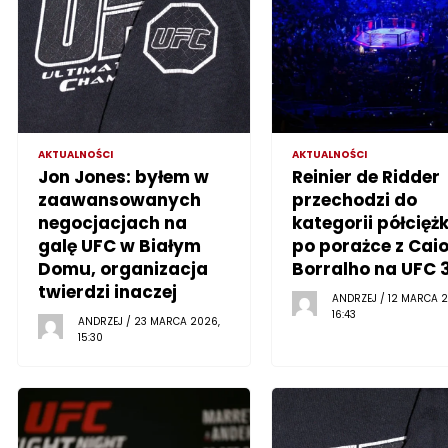
AKTUALNOŚCI
AKTUALNOŚCI
Jon Jones: byłem w
Reinier de Ridder
zaawansowanych
przechodzi do
negocjacjach na
kategorii półciężk
galę UFC w Białym
po porażce z Cai
Domu, organizacja
Borralho na UFC 
twierdzi inaczej
ANDRZEJ / 12 MARCA 2
16:43
ANDRZEJ / 23 MARCA 2026,
15:30