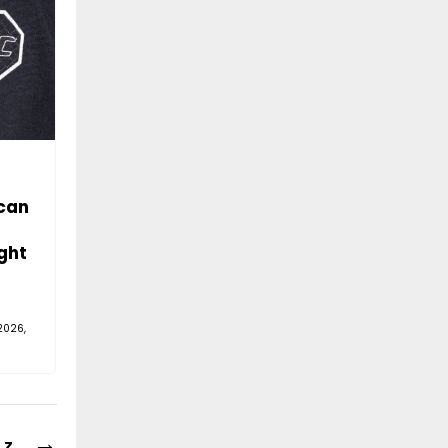
can
ght
2026,
→
 z