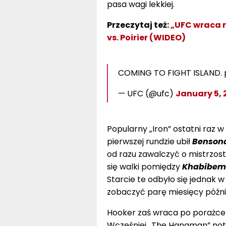
pasa wagi lekkiej.
Przeczytaj też:
„UFC wraca n
vs. Poirier (WIDEO)
COMING TO FIGHT ISLAND. 
— UFC (@ufc)
January 5, 
Popularny „Iron” ostatni raz w 
pierwszej rundzie ubił
Bensona
od razu zawalczyć o mistrzos
się walki pomiędzy
Khabibem
Starcie te odbyło się jednak 
zobaczyć parę miesięcy późnie
Hooker zaś wraca po porażce z
Wcześniej „The Hangman” noto