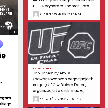
filmu biograficznego o legendzie
UFC. Reżyserem Thomas Soto
ANDRZEJ / 25 MARCA 2026, 14:34
fot.
ie
AKTUALNOŚCI
Jon Jones: byłem w
zaawansowanych negocjacjach
MA
na galę UFC w Białym Domu,
organizacja twierdzi inaczej
egora
ANDRZEJ / 23 MARCA 2026, 15:30
skiego