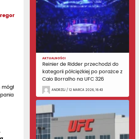
Gregor
AKTUALNOŚCI
Reinier de Ridder przechodzi do
kategorii półciężkiej po porażce z
Caio Borralho na UFC 326
n mógł
ANDRZEJ / 12 MARCA 2026, 16:43
ypania
.
a