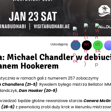
Udostępnij:
: Michael Chandler w debiuc
Danem Hookerem
3 stycznia w ramach gali z numerem 257 zobaczymy
 Chandlera (21-5)
. Rywalem byłego mistrza Bellator M
landczyk,
Dan Hooker (20-9)
.
przedzać będzie głośne rewanżowe starcie
Conora McGr
 (26-6)
z pewnością zrobi duży krok w kierunku mistrzow