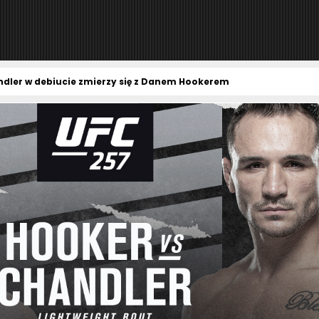
ndler w debiucie zmierzy się z Danem Hookerem