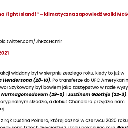
a Fight Island!” – klimatyczna zapowiedź walki Mc
pic.twitter.com/JhRzcHcmir
2021
akcji widziany był w sierpniu zeszłego roku, kiedy to już w
 Hendersona (28-10)
. Po transferze do UFC Amerykani
two! Szykowany był bowiem jako zastępstwo w razie wys
 Nurmagomedovem (29-0)
i
Justinem Gaethje (22-3)
.
w oryginalnym składzie, a debiut Chandlera przyjdzie nam
j.
 rąk Dustina Poiriera, której doznał w czerwcu 2020 roku
wał serie trzech zwycięstw z rzędu pokonując m.in.
Paul