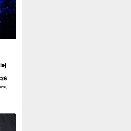
iej
o
326
026,