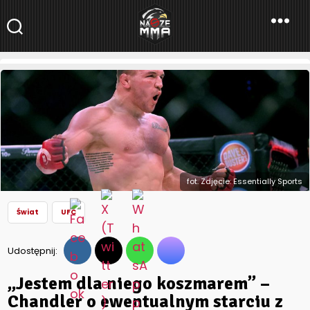
NaszeMMA
NaszeMMA.pl
»
Aktualności
»
Świat
»
UFC
»
„Jestem dla niego
koszmarem” – Chandler o ewentualnym starciu z
McGregorem
fot. Zdjęcie: Essentially Sports
Świat
UFC
Udostępnij:
„Jestem dla niego koszmarem” –
Chandler o ewentualnym starciu z