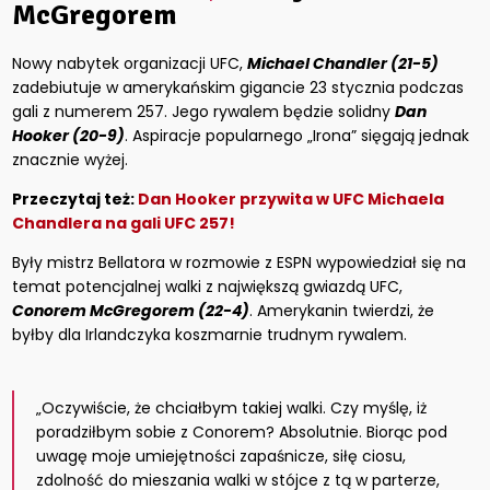
McGregorem
Nowy nabytek organizacji UFC,
Michael Chandler (21-5)
zadebiutuje w amerykańskim gigancie 23 stycznia podczas
gali z numerem 257. Jego rywalem będzie solidny
Dan
Hooker (20-9)
. Aspiracje popularnego „Irona” sięgają jednak
znacznie wyżej.
Przeczytaj też:
Dan Hooker przywita w UFC Michaela
Chandlera na gali UFC 257!
Były mistrz Bellatora w rozmowie z ESPN wypowiedział się na
temat potencjalnej walki z największą gwiazdą UFC,
Conorem McGregorem (22-4)
. Amerykanin twierdzi, że
byłby dla Irlandczyka koszmarnie trudnym rywalem.
„Oczywiście, że chciałbym takiej walki. Czy myślę, iż
poradziłbym sobie z Conorem? Absolutnie. Biorąc pod
uwagę moje umiejętności zapaśnicze, siłę ciosu,
zdolność do mieszania walki w stójce z tą w parterze,