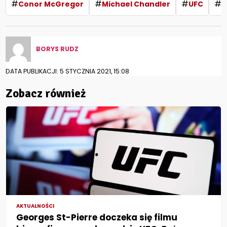
#
#
#
#
Conor McGregor
Michael Chandler
UFC
U
BORYS RUDZ
DATA PUBLIKACJI: 5 STYCZNIA 2021, 15:08
Zobacz również
AKTUALNOŚCI
Georges St-Pierre doczeka się filmu