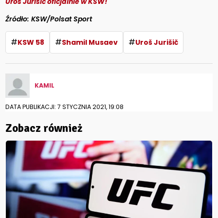
Uros Jurisić oficjalnie w KSW!
Źródło: KSW/Polsat Sport
#
#
#
KSW 58
Shamil Musaev
Uroš Jurišič
KAMIL
DATA PUBLIKACJI: 7 STYCZNIA 2021, 19:08
Zobacz również