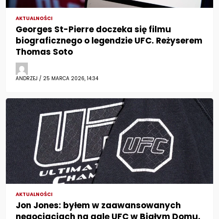
AKTUALNOŚCI
Georges St-Pierre doczeka się filmu
biograficznego o legendzie UFC. Reżyserem
Thomas Soto
ANDRZEJ / 25 MARCA 2026, 14:34
AKTUALNOŚCI
Jon Jones: byłem w zaawansowanych
negocjacjach na galę UFC w Białym Domu,