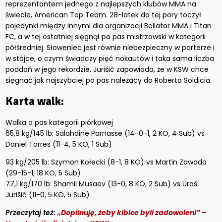
reprezentantem jednego z najlepszych klubów MMA na
świecie, American Top Team. 28-latek do tej pory toczył
pojedynki między innymi dla organizacji Bellator MMA i Titan
FC, a w tej ostatniej sięgnął po pas mistrzowski w kategorii
półśredniej. Słoweniec jest równie niebezpieczny w parterze i
w stójce, o czym świadczy pięć nokautów i taka sama liczba
poddań w jego rekordzie. Jurišič zapowiada, że w KSW chce
sięgnąć jak najszybciej po pas należący do Roberto Soldicia.
Karta walk:
Walka o pas kategorii piórkowej
65,8 kg/145 lb: Salahdine Parnasse (14-0-1, 2 KO, 4 Sub) vs
Daniel Torres (11-4, 5 KO, 1 Sub)
93 kg/205 lb: Szymon Kołecki (8-1, 8 KO) vs Martin Zawada
(29-15-1, 18 KO, 5 Sub)
77,1 kg/170 lb: Shamil Musaev (13-0, 8 KO, 2 Sub) vs Uroš
Jurišič (11-0, 5 KO, 5 Sub)
Przeczytaj też:
„Dopilnuję, żeby kibice byli zadowoleni” –