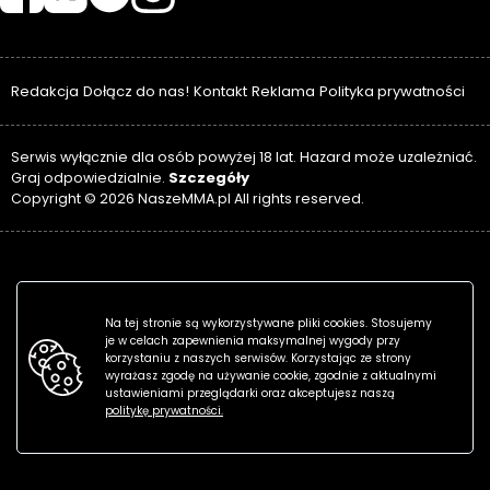
Redakcja
Dołącz do nas!
Kontakt
Reklama
Polityka prywatności
Serwis wyłącznie dla osób powyżej 18 lat. Hazard może uzależniać.
Szczegóły
Graj odpowiedzialnie.
Copyright © 2026 NaszeMMA.pl All rights reserved.
Na tej stronie są wykorzystywane pliki cookies. Stosujemy
je w celach zapewnienia maksymalnej wygody przy
korzystaniu z naszych serwisów. Korzystając ze strony
wyrażasz zgodę na używanie cookie, zgodnie z aktualnymi
ustawieniami przeglądarki oraz akceptujesz naszą
politykę prywatności.