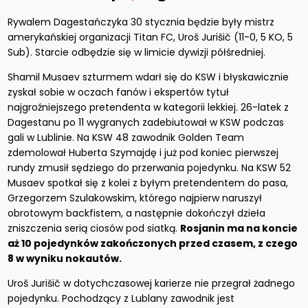
Rywalem Dagestańczyka 30 stycznia będzie były mistrz
amerykańskiej organizacji Titan FC, Uroš Jurišič (11-0, 5 KO, 5
Sub). Starcie odbędzie się w limicie dywizji półśredniej.
Shamil Musaev szturmem wdarł się do KSW i błyskawicznie
zyskał sobie w oczach fanów i ekspertów tytuł
najgroźniejszego pretendenta w kategorii lekkiej. 26-latek z
Dagestanu po 11 wygranych zadebiutował w KSW podczas
gali w Lublinie. Na KSW 48 zawodnik Golden Team
zdemolował Huberta Szymajdę i już pod koniec pierwszej
rundy zmusił sędziego do przerwania pojedynku. Na KSW 52
Musaev spotkał się z kolei z byłym pretendentem do pasa,
Grzegorzem Szulakowskim, którego najpierw naruszył
obrotowym backfistem, a następnie dokończył dzieła
zniszczenia serią ciosów pod siatką.
Rosjanin ma na koncie
aż 10 pojedynków zakończonych przed czasem, z czego
8 w wyniku nokautów.
Uroš Jurišič w dotychczasowej karierze nie przegrał żadnego
pojedynku. Pochodzący z Lublany zawodnik jest