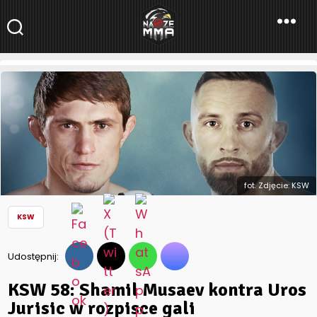
NaszeMMA
NaszeMMA.pl
»
Aktualności
»
Polskie MMA
»
KSW
»
KSW 58: Shamil
Musaev kontra Uros Jurisic w rozpisce gali
fot. Zdjęcie: KSW
KSW
Udostępnij:
KSW 58: Shamil Musaev kontra Uros
Jurisic w rozpisce gali