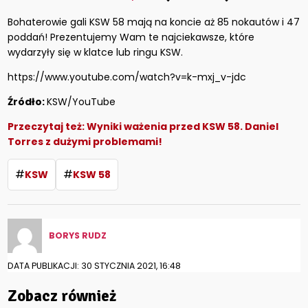
Bohaterowie gali KSW 58 mają na koncie aż 85 nokautów i 47
poddań! Prezentujemy Wam te najciekawsze, które
wydarzyły się w klatce lub ringu KSW.
https://www.youtube.com/watch?v=k-mxj_v-jdc
Źródło:
KSW/YouTube
Przeczytaj też:
Wyniki ważenia przed KSW 58. Daniel
Torres z dużymi problemami!
#
#
KSW
KSW 58
BORYS RUDZ
DATA PUBLIKACJI: 30 STYCZNIA 2021, 16:48
Zobacz również