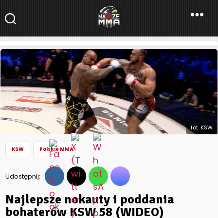
NaszeMMA
NaszeMMA.pl
»
Aktualności
»
Polskie MMA
»
KSW
»
Najlepsze
nokauty i poddania bohaterów KSW 58 (WIDEO)
fot. KSW
KSW
Polskie MMA
Udostępnij:
Najlepsze nokauty i poddania
bohaterów KSW 58 (WIDEO)