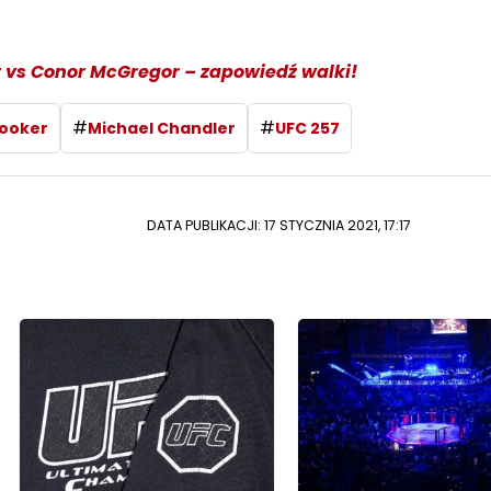
r vs Conor McGregor – zapowiedź walki!
#
#
ooker
Michael Chandler
UFC 257
DATA PUBLIKACJI: 17 STYCZNIA 2021, 17:17