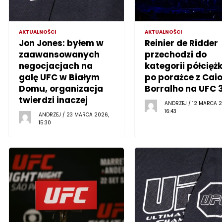
AKTUALNOŚCI
AKTUALNOŚCI
Jon Jones: byłem w
Reinier de Ridder
zaawansowanych
przechodzi do
negocjacjach na
kategorii półciężk
galę UFC w Białym
po porażce z Cai
Domu, organizacja
Borralho na UFC 
twierdzi inaczej
ANDRZEJ / 12 MARCA 2
16:43
ANDRZEJ / 23 MARCA 2026,
15:30