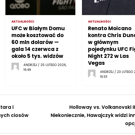
AKTUALNOŚCI
AKTUALNOŚCI
UFC w Białym Domu
Renato Moicano
może kosztować do
kontra Chris Dun
60 mln dolarów —
w głównym
gala 14 czerwca z
pojedynku UFC Fi
około 5 tys. widzów
Night 272 w Las
Vegas
ANDRZEJ / 25 LUTEGO 2026,
16:49
ANDRZEJ / 23 LUTEGO 
16:33
tara i
Holloway vs. Volkanovski II
nych ciosów
Niekoniecznie, Hawajczyk widzi in
opc