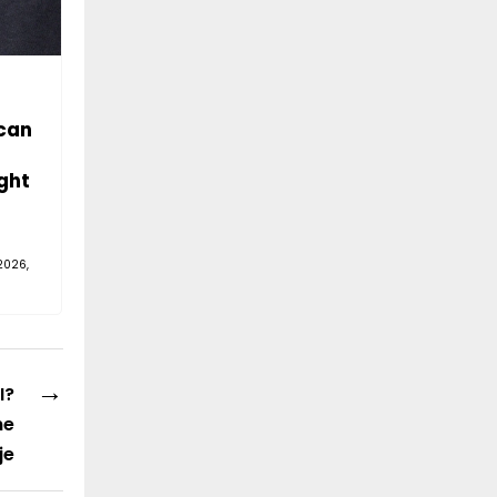
can
ght
2026,
→
I?
ne
je