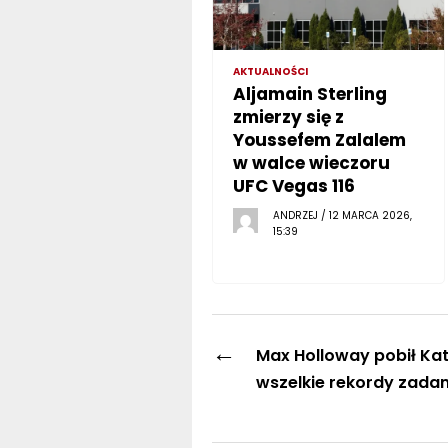
AKTUALNOŚCI
Aljamain Sterling
zmierzy się z
Youssefem Zalalem
w walce wieczoru
UFC Vegas 116
ANDRZEJ / 12 MARCA 2026,
15:39
←
Max Holloway pobił Kat
wszelkie rekordy zada