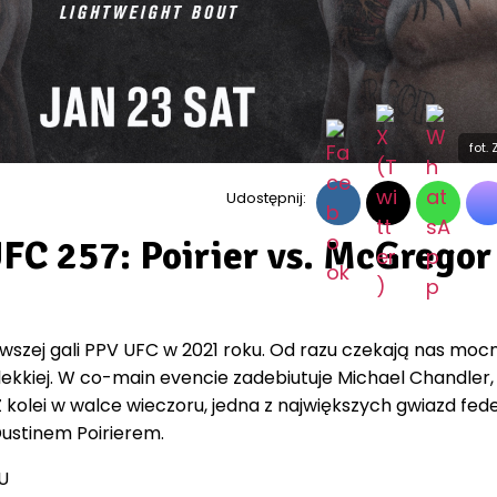
fot.
Udostępnij:
FC 257: Poirier vs. McGregor
erwszej gali PPV UFC w 2021 roku. Od razu czekają nas moc
lekkiej. W co-main evencie zadebiutuje Michael Chandler, 
kolei w walce wieczoru, jedna z największych gwiazd fede
ustinem Poirierem.
U