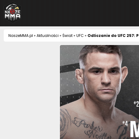
NaszeMMA
NaszeMMA.pl
»
Aktualności
»
Świat
»
UFC
»
Odliczanie do UFC 257: P