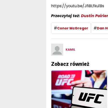
https://youtu.be/JfiBLfku1Bs
Przeczytaj też:
Dustin Poirie
#
#
Conor McGregor
Dan H
KAMIL
Zobacz również