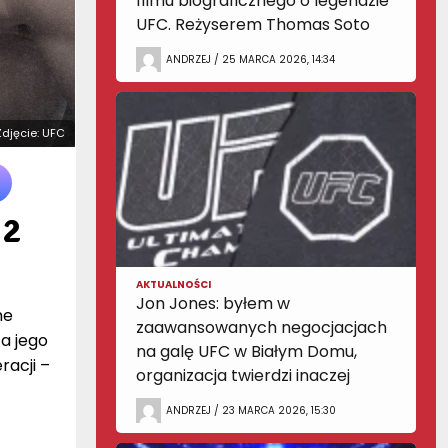
filmu biograficznego o legendzie
UFC. Reżyserem Thomas Soto
ANDRZEJ / 25 MARCA 2026, 14:34
 Zdjęcie: UFC
 2
AKTUALNOŚCI
Jon Jones: byłem w
ne
zaawansowanych negocjacjach
a jego
na galę UFC w Białym Domu,
racji –
organizacja twierdzi inaczej
ANDRZEJ / 23 MARCA 2026, 15:30