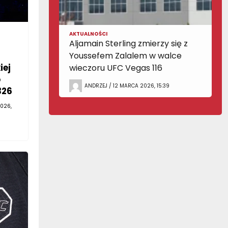
AKTUALNOŚCI
Aljamain Sterling zmierzy się z
Youssefem Zalalem w walce
iej
wieczoru UFC Vegas 116
o
ANDRZEJ / 12 MARCA 2026, 15:39
326
026,