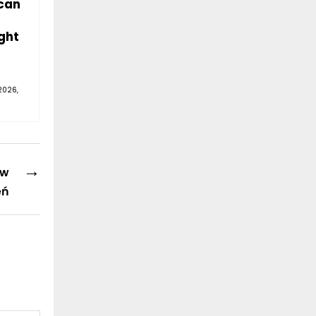
can
ght
2026,
→
 w
eń