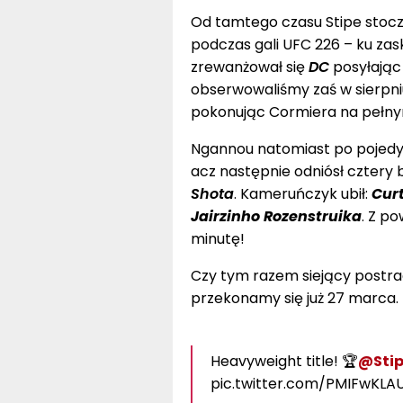
Od tamtego czasu Stipe stocz
podczas gali UFC 226 – ku zask
zrewanżował się
DC
posyłając
obserwowaliśmy zaś w sierpni
pokonując Cormiera na pełny
Ngannou natomiast po pojedyn
acz następnie odniósł cztery
Shota
. Kameruńczyk ubił:
Cur
Jairzinho Rozenstruika
. Z po
minutę!
Czy tym razem siejący postrac
przekonamy się już 27 marca.
Heavyweight title! 🏆
@Stip
pic.twitter.com/PMIFwKLA