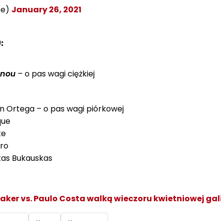
pe)
January 26, 2021
:
nnou
– o pas wagi ciężkiej
an Ortega – o pas wagi piórkowej
que
te
iro
tas Bukauskas
aker vs. Paulo Costa walką wieczoru kwietniowej gal