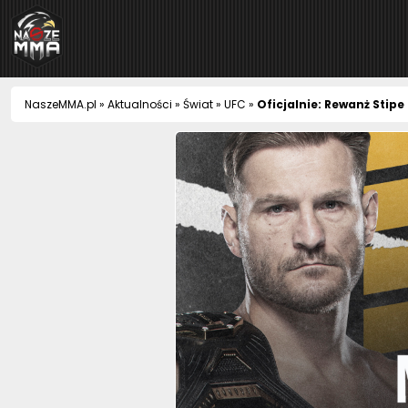
NaszeMMA
NaszeMMA.pl
»
Aktualności
»
Świat
»
UFC
»
Oficjalnie: Rewanż Stip