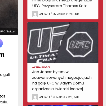
filmu biograficznego o legendzie
UFC. Reżyserem Thomas Soto
ANDRZEJ / 25 MARCA 2026, 14:34
: UFC/Twitter
em
AKTUALNOŚCI
Jon Jones: byłem w
 gali
zaawansowanych negocjacjach
o
na galę UFC w Białym Domu,
organizacja twierdzi inaczej
zas
ANDRZEJ / 23 MARCA 2026, 15:30
tułu.