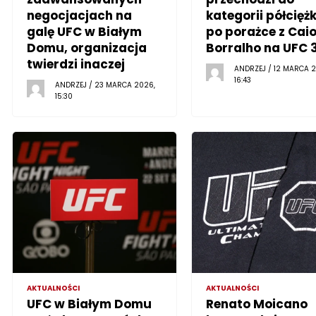
negocjacjach na
kategorii półciężk
galę UFC w Białym
po porażce z Cai
Domu, organizacja
Borralho na UFC 
twierdzi inaczej
ANDRZEJ / 12 MARCA 2
16:43
ANDRZEJ / 23 MARCA 2026,
15:30
AKTUALNOŚCI
AKTUALNOŚCI
UFC w Białym Domu
Renato Moicano