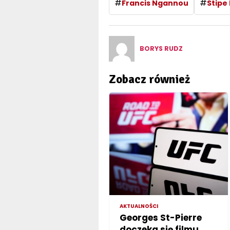
#
#
Francis Ngannou
Stipe
BORYS RUDZ
Zobacz również
AKTUALNOŚCI
Georges St-Pierre
doczeka się filmu