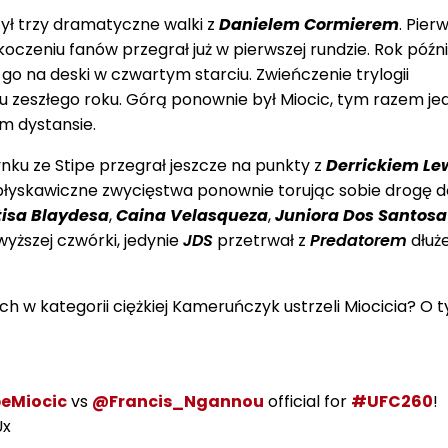
ył trzy dramatyczne walki z
Danielem Cormierem
. Pier
oczeniu fanów przegrał już w pierwszej rundzie. Rok późni
 go na deski w czwartym starciu. Zwieńczenie trylogii
u zeszłego roku. Górą ponownie był Miocic, tym razem je
m dystansie.
ku ze Stipe przegrał jeszcze na punkty z
Derrickiem L
 błyskawiczne zwycięstwa ponownie torując sobie drogę 
tisa Blaydesa
,
Caina Velasqueza
,
Juniora Dos Santosa
wyższej czwórki, jedynie
JDS
przetrwał z
Predatorem
dłuże
h w kategorii ciężkiej Kameruńczyk ustrzeli Miocicia? O 
eMiocic
vs
@Francis_Ngannou
official for
#UFC260
!
Ux