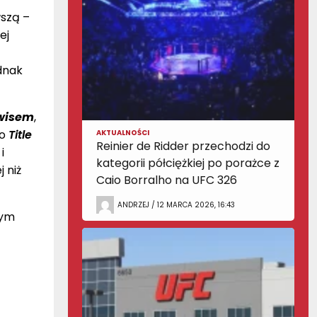
wszą –
ej
dnak
ewisem
,
do
Title
AKTUALNOŚCI
Reinier de Ridder przechodzi do
i
kategorii półciężkiej po porażce z
j niż
Caio Borralho na UFC 326
ANDRZEJ / 12 MARCA 2026, 16:43
tym