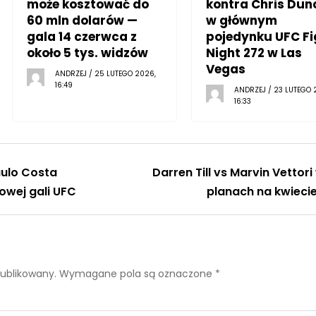
może kosztować do
kontra Chris Dun
60 mln dolarów —
w głównym
gala 14 czerwca z
pojedynku UFC Fi
około 5 tys. widzów
Night 272 w Las
Vegas
ANDRZEJ / 25 LUTEGO 2026,
16:49
ANDRZEJ / 23 LUTEGO 
16:33
aulo Costa
Darren Till vs Marvin Vettori
owej gali UFC
planach na kwieci
publikowany.
Wymagane pola są oznaczone
*