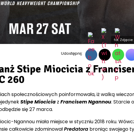
fot. Zdjęcie
Udostępnij:
anż Stipe Miocicia z Francis
C 260
ach społecznościowych poinformowała, iż walką wieczoru
ojedynek
Stipe Miocicia
z
Francisem Ngannou
. Starcie 
 odbędzie się 27 marca.
Miocic-Ngannou miała miejsce w styczniu 2018 roku. Wówc
sie całkowicie zdominował
Predatora
broniąc swojego ty