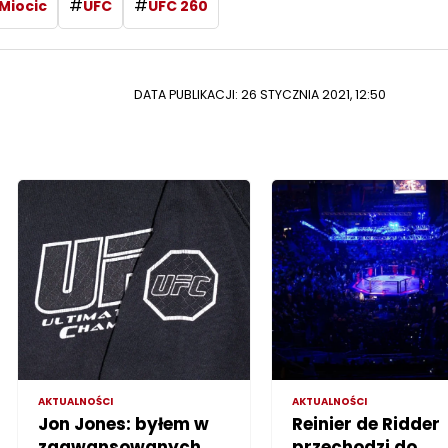
#
#
 Miocic
UFC
UFC 260
DATA PUBLIKACJI: 26 STYCZNIA 2021, 12:50
AKTUALNOŚCI
AKTUALNOŚCI
Jon Jones: byłem w
Reinier de Ridder
zaawansowanych
przechodzi do