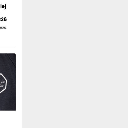
iej
o
326
026,