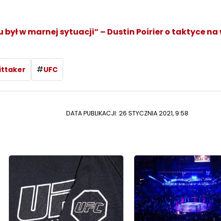
 był w marnej sytuacji” – Dustin Poirier o taktyce na
#
ittaker
UFC
DATA PUBLIKACJI: 26 STYCZNIA 2021, 9:58