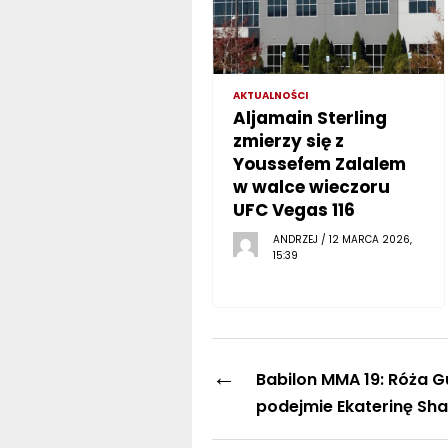
AKTUALNOŚCI
Aljamain Sterling
zmierzy się z
Youssefem Zalalem
w walce wieczoru
UFC Vegas 116
ANDRZEJ / 12 MARCA 2026,
15:39
←
Babilon MMA 19: Róża 
podejmie Ekaterinę Sh