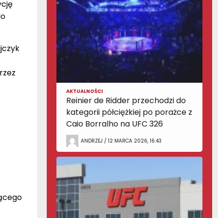
cję
do
jczyk
przez
AKTUALNOŚCI
Reinier de Ridder przechodzi do
kategorii półciężkiej po porażce z
Caio Borralho na UFC 326
ANDRZEJ / 12 MARCA 2026, 16:43
jącego