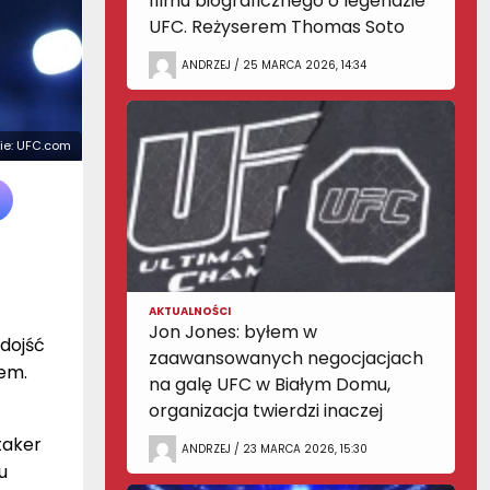
filmu biograficznego o legendzie
UFC. Reżyserem Thomas Soto
ANDRZEJ / 25 MARCA 2026, 14:34
cie: UFC.com
AKTUALNOŚCI
Jon Jones: byłem w
 dojść
zaawansowanych negocjacjach
rem.
na galę UFC w Białym Domu,
organizacja twierdzi inaczej
taker
ANDRZEJ / 23 MARCA 2026, 15:30
u