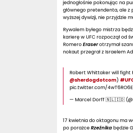
jednogłośnie pokonując na p
głównego pretendenta, ale z 
wyższej dywizji, nie przyjdzie 
Rywalem byłego mistrza będzie
karierę w UFC rozpoczął od świ
Romero
Eraser
otrzymał szans
nokaut przegrał z Israelem A
Robert Whittaker will fight
@sherdogdotcom
)
#UF
pic.twitter.com/4wT6RO6E
— Marcel Dorff 🇳🇱🇮🇩 (
17 kwietnia do oktagonu ma w
po porażce
Rzeźnika
będzie 