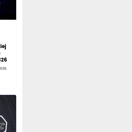
iej
o
326
026,