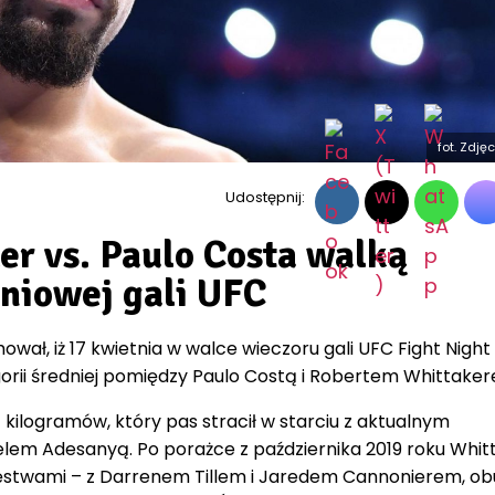
fot. Zdję
Udostępnij:
er vs. Paulo Costa walką
niowej gali UFC
ował, iż 17 kwietnia w walce wieczoru gali UFC Fight Night
orii średniej pomiędzy Paulo Costą i Robertem Whittake
84 kilogramów, który pas stracił w starciu z aktualnym
elem Adesanyą. Po porażce z października 2019 roku Whit
ęstwami – z Darrenem Tillem i Jaredem Cannonierem, ob