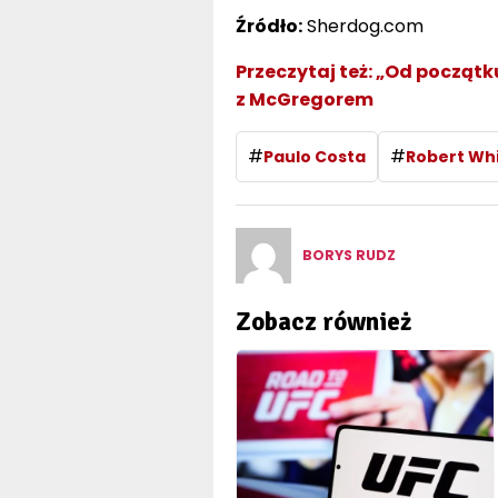
Źródło:
Sherdog.com
Przeczytaj też:
„Od początku
z McGregorem
#
#
Paulo Costa
Robert Wh
BORYS RUDZ
Zobacz również