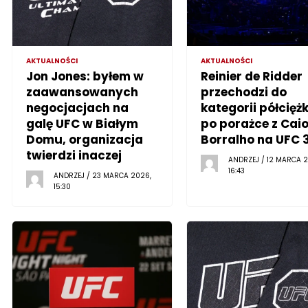
AKTUALNOŚCI
AKTUALNOŚCI
Jon Jones: byłem w
Reinier de Ridder
zaawansowanych
przechodzi do
negocjacjach na
kategorii półciężk
galę UFC w Białym
po porażce z Cai
Domu, organizacja
Borralho na UFC 
twierdzi inaczej
ANDRZEJ / 12 MARCA 2
16:43
ANDRZEJ / 23 MARCA 2026,
15:30