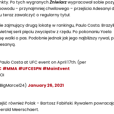
unkty. Po tych wygranych
Źniwiarz
wypracował sobie pozy
powodu – przynajmniej chwilowego – przejścia Adesanyi 
mu teraz zawalczyć o regularny tytuł.
 zajmujący drugą lokatę w rankingu, Paulo Costa. Brazyli
etnej serii pięciu zwycięstw z rzędu. Po pokonaniu Yoela
ę walki o pas. Podobnie jednak jak jego najbliższy rywal, 
desanyą.
 Paulo Costa at UFC event on April 17th. (per
C
#MMA
#UFCESPN
#MainEvent
Oi
@BigMarcel24)
January 26, 2021
ejść również Polak – Bartosz Fabiński. Rywalem powraca
Gerald Meerschaert.