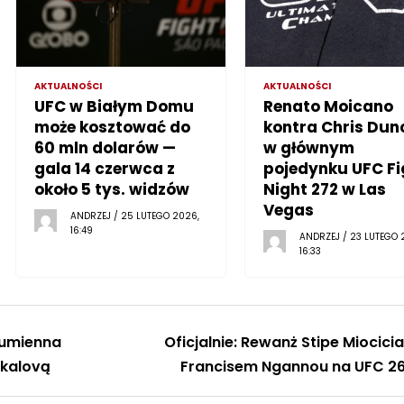
AKTUALNOŚCI
AKTUALNOŚCI
UFC w Białym Domu
Renato Moicano
może kosztować do
kontra Chris Dun
60 mln dolarów —
w głównym
gala 14 czerwca z
pojedynku UFC Fi
około 5 tys. widzów
Night 272 w Las
Vegas
ANDRZEJ / 25 LUTEGO 2026,
16:49
ANDRZEJ / 23 LUTEGO 
16:33
Gumienna
Oficjalnie: Rewanż Stipe Miocicia
akalovą
Francisem Ngannou na UFC 2