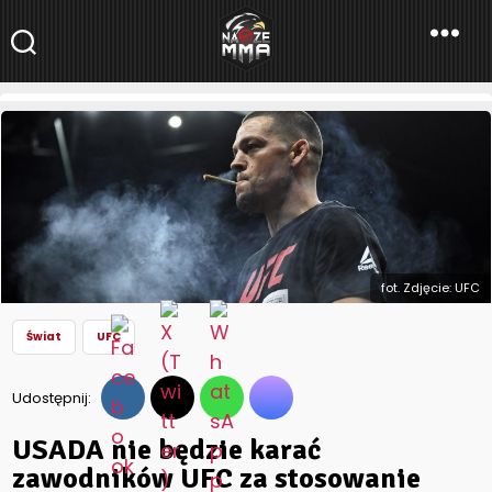
NaszeMMA
NaszeMMA.pl
»
Aktualności
»
Świat
»
UFC
»
USADA nie będzie karać
zawodników UFC za stosowanie marihuany!
fot. Zdjęcie: UFC
Świat
UFC
Udostępnij:
USADA nie będzie karać
zawodników UFC za stosowanie