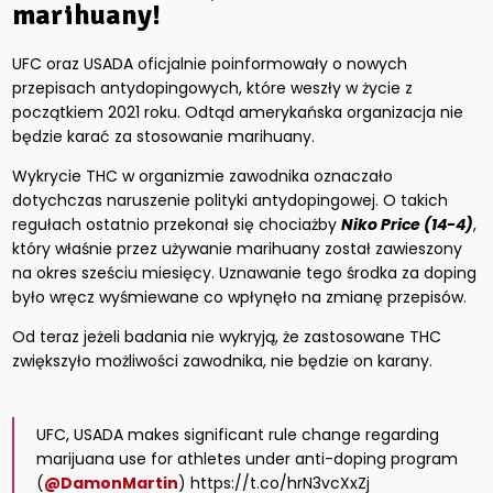
marihuany!
UFC oraz USADA oficjalnie poinformowały o nowych
przepisach antydopingowych, które weszły w życie z
początkiem 2021 roku. Odtąd amerykańska organizacja nie
będzie karać za stosowanie marihuany.
Wykrycie THC w organizmie zawodnika oznaczało
dotychczas naruszenie polityki antydopingowej. O takich
regułach ostatnio przekonał się chociażby
Niko Price (14-4)
,
który właśnie przez używanie marihuany został zawieszony
na okres sześciu miesięcy. Uznawanie tego środka za doping
było wręcz wyśmiewane co wpłynęło na zmianę przepisów.
Od teraz jeżeli badania nie wykryją, że zastosowane THC
zwiększyło możliwości zawodnika, nie będzie on karany.
UFC, USADA makes significant rule change regarding
marijuana use for athletes under anti-doping program
(
@DamonMartin
) https://t.co/hrN3vcXxZj