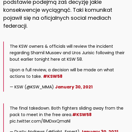
podstawie podejmą zaś decyzję jakie
konsekwencje wyciągnąć. Taki komunikat
pojawił się na oficjalnych social mediach
federacji.
The KSW owners & officials will review the incident
regarding Shamil Musaev and Uros Jurisic following their
bout earlier tonight here at KSW 58.
Upon a full review, a decision will be made on what
actions to take.
#KSW58
— KSW (@KSW_MMA)
January 30, 2021
The final takedown. Both fighters sliding away from the
pack to meet in the free area.
#KSW58
pic.twitter.com/8MDxxQmaNl
— Dusty Andrews (@Fight_Expert)
January 30, 2021