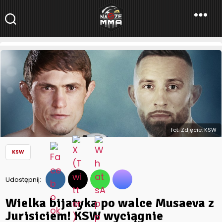
NaszeMMA
NaszeMMA.pl
»
Aktualności
»
Polskie MMA
»
KSW
»
Wielka bijatyka
po walce Musaeva z Jurisiciem! KSW wyciągnie
konsekwencje? (wideo) [AKTUALIZACJA]
fot. Zdjęcie: KSW
KSW
Udostępnij:
Wielka bijatyka po walce Musaeva z
Jurisiciem! KSW wyciągnie