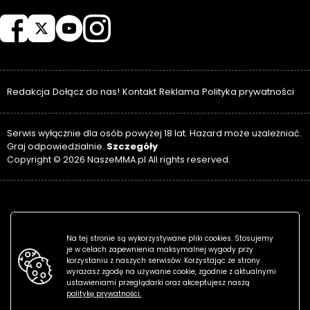
NASZEMMA
Redakcja
Dołącz do nas!
Kontakt
Reklama
Polityka prywatności
Serwis wyłącznie dla osób powyżej 18 lat. Hazard może uzależniać.
Szczegóły
Graj odpowiedzialnie.
Copyright © 2026 NaszeMMA.pl All rights reserved.
Na tej stronie są wykorzystywane pliki cookies. Stosujemy
je w celach zapewnienia maksymalnej wygody przy
korzystaniu z naszych serwisów. Korzystając ze strony
wyrażasz zgodę na używanie cookie, zgodnie z aktualnymi
ustawieniami przeglądarki oraz akceptujesz naszą
politykę prywatności.