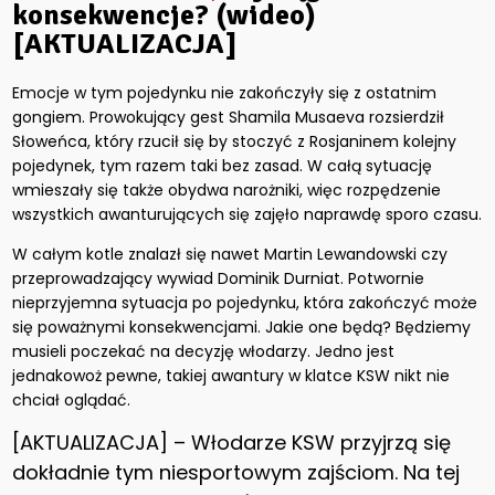
konsekwencje? (wideo)
[AKTUALIZACJA]
Emocje w tym pojedynku nie zakończyły się z ostatnim
gongiem. Prowokujący gest Shamila Musaeva rozsierdził
Słoweńca, który rzucił się by stoczyć z Rosjaninem kolejny
pojedynek, tym razem taki bez zasad. W całą sytuację
wmieszały się także obydwa narożniki, więc rozpędzenie
wszystkich awanturujących się zajęło naprawdę sporo czasu.
W całym kotle znalazł się nawet Martin Lewandowski czy
przeprowadzający wywiad Dominik Durniat. Potwornie
nieprzyjemna sytuacja po pojedynku, która zakończyć może
się poważnymi konsekwencjami. Jakie one będą? Będziemy
musieli poczekać na decyzję włodarzy. Jedno jest
jednakowoż pewne, takiej awantury w klatce KSW nikt nie
chciał oglądać.
[AKTUALIZACJA] – Włodarze KSW przyjrzą się
dokładnie tym niesportowym zajściom. Na tej