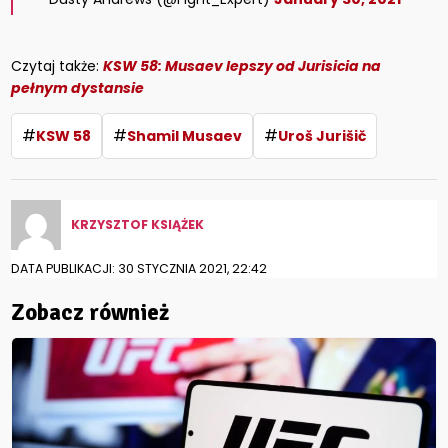
Czytaj także:
KSW 58: Musaev lepszy od Jurisicia na
pełnym dystansie
#
#
#
KSW 58
Shamil Musaev
Uroš Jurišič
KRZYSZTOF KSIĄŻEK
DATA PUBLIKACJI: 30 STYCZNIA 2021, 22:42
Zobacz również