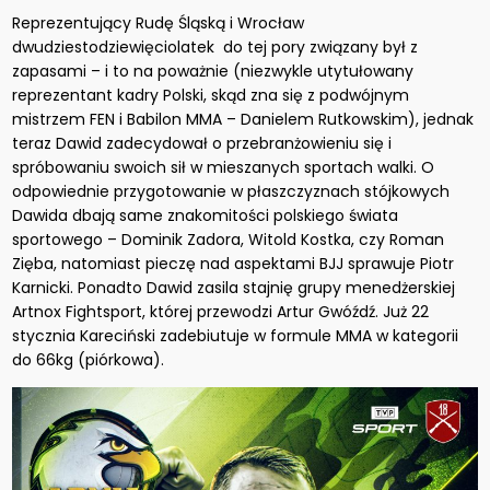
Reprezentujący Rudę Śląską i Wrocław
dwudziestodziewięciolatek do tej pory związany był z
zapasami – i to na poważnie (niezwykle utytułowany
reprezentant kadry Polski, skąd zna się z podwójnym
mistrzem FEN i Babilon MMA – Danielem Rutkowskim), jednak
teraz Dawid zadecydował o przebranżowieniu się i
spróbowaniu swoich sił w mieszanych sportach walki. O
odpowiednie przygotowanie w płaszczyznach stójkowych
Dawida dbają same znakomitości polskiego świata
sportowego – Dominik Zadora, Witold Kostka, czy Roman
Zięba, natomiast pieczę nad aspektami BJJ sprawuje Piotr
Karnicki. Ponadto Dawid zasila stajnię grupy menedżerskiej
Artnox Fightsport, której przewodzi Artur Gwóźdź. Już 22
stycznia Kareciński zadebiutuje w formule MMA w kategorii
do 66kg (piórkowa).