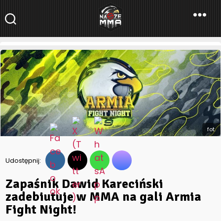
NaszeMMA
NaszeMMA.pl
»
Aktualności
»
Zapaśnik Dawid Kareciński
zadebiutuje w MMA na gali Armia Fight Night!
fot.
Udostępnij:
Zapaśnik Dawid Kareciński
zadebiutuje w MMA na gali Armia
Fight Night!