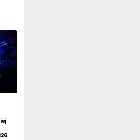
iej
o
326