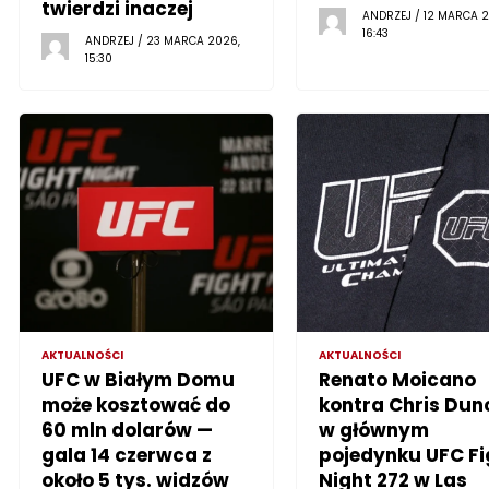
twierdzi inaczej
ANDRZEJ / 12 MARCA 2
16:43
ANDRZEJ / 23 MARCA 2026,
15:30
AKTUALNOŚCI
AKTUALNOŚCI
UFC w Białym Domu
Renato Moicano
może kosztować do
kontra Chris Dun
60 mln dolarów —
w głównym
gala 14 czerwca z
pojedynku UFC Fi
około 5 tys. widzów
Night 272 w Las