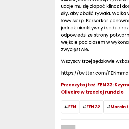
udaje mu się złapać klincz i d
siły, aby obalić rywala. Walka
lewy sierp. Berserker ponowni
jednak nieaktywny i sędzia roz
odpowiedzi ze strony potwor
wejście pod ciosem w wykonani
zwycięstwie.
Wszyscy trzej sędziowie wskaz
https://twitter.com/FENmma
Przeczytaj też:
FEN 32: Szy
Oliveire w trzeciej rundzie
#
#
#
FEN
FEN 32
Marcin 