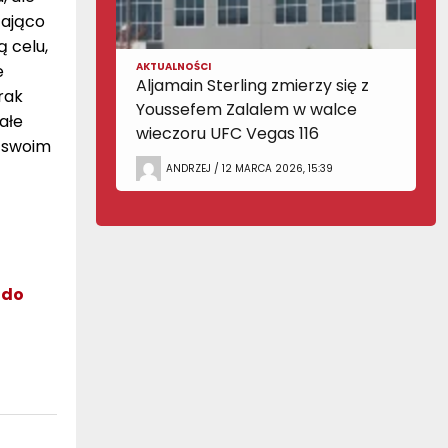
zająco
ą celu,
AKTUALNOŚCI
e
Aljamain Sterling zmierzy się z
rak
Youssefem Zalalem w walce
ałe
wieczoru UFC Vegas 116
a swoim
ANDRZEJ / 12 MARCA 2026, 15:39
ldo