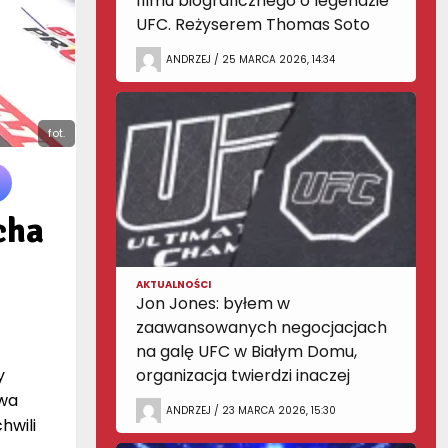
filmu biograficznego o legendzie
UFC. Reżyserem Thomas Soto
ANDRZEJ / 25 MARCA 2026, 14:34
fot.
cha
AKTUALNOŚCI
Jon Jones: byłem w
zaawansowanych negocjacjach
na galę UFC w Białym Domu,
y
organizacja twierdzi inaczej
ywa
ANDRZEJ / 23 MARCA 2026, 15:30
hwili