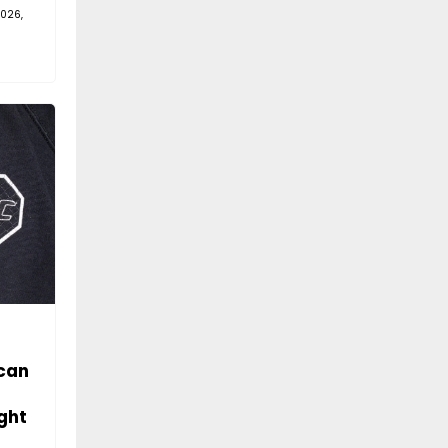
026,
can
ght