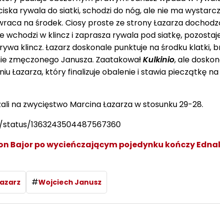
ociska rywala do siatki, schodzi do nóg, ale nie ma wystarc
 wraca na środek. Ciosy proste ze strony Łazarza dochodz
e wchodzi w klincz i zaprasza rywala pod siatkę, pozostaj
rywa klincz. Łazarz doskonale punktuje na środku klatki, b
nie zmęczonego Janusza. Zaatakował
Kulkinio
, ale doskon
u Łazarza, który finalizuje obalenie i stawia pieczątkę n
ali na zwycięstwo Marcina Łazarza w stosunku 29-28.
/status/1363243504487567360
mon Bajor po wycieńczającym pojedynku kończy Edna
#
Łazarz
Wojciech Janusz