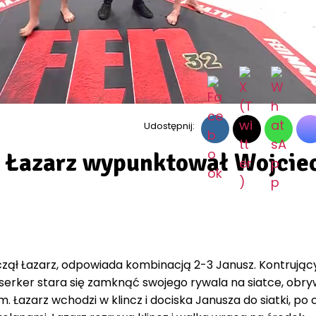
Udostępnij:
n Łazarz wypunktował Wojcie
ął Łazarz, odpowiada kombinacją 2-3 Janusz. Kontrując
rserker stara się zamknąć swojego rywala na siatce, obr
Łazarz wchodzi w klincz i dociska Janusza do siatki, po c