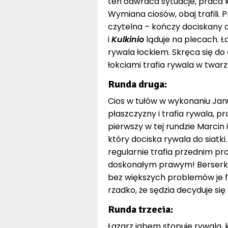
ten odwraca sytuacje, praca k
Wymiana ciosów, obaj trafili.
czytelna – kończy dociskany do
i
Kulkinio
ląduje na plecach. Ło
rywala łockiem. Skręca się do 
łokciami trafia rywala w twarz
Runda druga:
Cios w tułów w wykonaniu Janu
płaszczyzny i trafia rywala, p
pierwszy w tej rundzie Marcin
który dociska rywala do siatki.
regularnie trafia przednim pro
doskonałym prawym! Berserker
bez większych problemów je fin
rzadko, że sędzia decyduje się
Runda trzecia:
Łazarz jabem stopuje rywala,