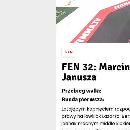
FEN
FEN 32: Marci
Janusza
Przebieg walki:
Runda pierwsza:
Latającym kopnięciem rozpocz
prawy na lowkick Łazarza. Be
jednak mocnym middle kickiem. 