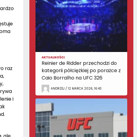
bardzo
ęstuje
lkoma
AKTUALNOŚCI
Reinier de Ridder przechodzi do
Po raz
kategorii półciężkiej po porażce z
a,
Caio Borralho na UFC 326
y,
ANDRZEJ / 12 MARCA 2026, 16:43
obrywa
enie i
nak
d.
, ale