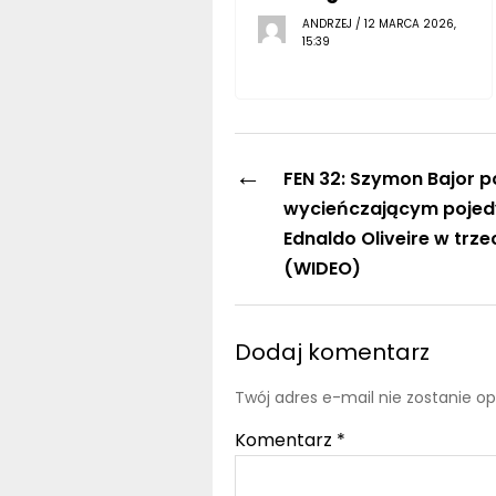
ANDRZEJ / 12 MARCA 2026,
15:39
←
FEN 32: Szymon Bajor p
wycieńczającym pojed
Ednaldo Oliveire w trzec
(WIDEO)
Dodaj komentarz
Twój adres e-mail nie zostanie o
Komentarz
*