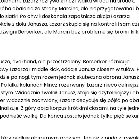
olanami, Łazarz rozrywa klincz i walka wraca na środek.
 Próba obalenia ze strony Marcina, ale nieprzygotowana i 
 siatki. Po chwili doskonała zapaśnicza akcja Łazarza
kcie z dołu Janusza, Łazarz skupia się na kontroli i sam cz
dźwigni Berserker, ale Marcin bez problemu się broni i ki
.
sza, overhand, ale przestrzelony. Berserker różnicuje
rawy Łazarza i middle kick, oddaje Janusz ciosem w tułów. 
 idzie po nogi, tym razem jednak skuteczna obrona Janusz
 Po kilku kolanach klincz rozerwany. Łazarz nieco celniejsz
stym. Widocznie zwolnił Janusz, staje się czytelniejszy i 
 widocznie zachwiany, Łazarz decyduje się pójść po obal
alizuje. Z góry obija korpus krótkimi ciosami, na tyle jed
 podnieść walkę. Do końca zostało jednak tylko pięć sekun
 który pudłuje obszernym prawym. Janusz wpada w rywala