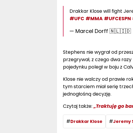
Drakkar Klose will fight Je
#UFC
#MMA
#UFCESPN
— Marcel Dorff 🇳🇱🇮
Stephens nie wygrał od przes
przegrywał, z czego dwa razy 
pojedynku poległ w boju z Ca
Klose nie walczy od prawie ro
tym starciem miał serię trzec
jednogłośną decyzję.
Czytaj także:
„Traktuję go b
#
#
Drakkar Klose
Jeremy 