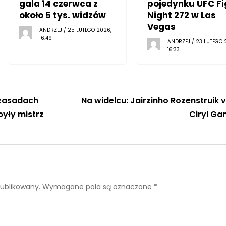
gala 14 czerwca z
pojedynku UFC Fi
około 5 tys. widzów
Night 272 w Las
Vegas
ANDRZEJ / 25 LUTEGO 2026,
16:49
ANDRZEJ / 23 LUTEGO 
16:33
 zasadach
Na widelcu: Jairzinho Rozenstruik v
yły mistrz
Ciryl Ga
publikowany.
Wymagane pola są oznaczone
*