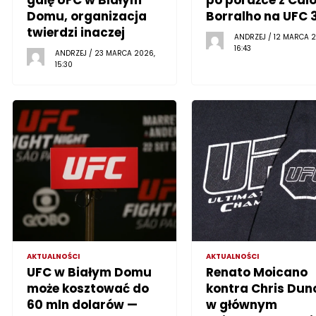
Domu, organizacja
Borralho na UFC 
twierdzi inaczej
ANDRZEJ / 12 MARCA 2
16:43
ANDRZEJ / 23 MARCA 2026,
15:30
AKTUALNOŚCI
AKTUALNOŚCI
UFC w Białym Domu
Renato Moicano
może kosztować do
kontra Chris Dun
60 mln dolarów —
w głównym