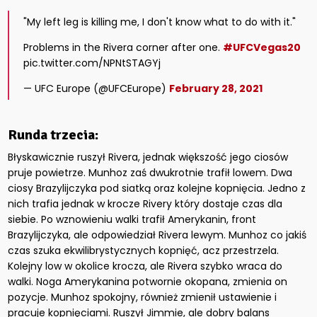
"My left leg is killing me, I don't know what to do with it."
Problems in the Rivera corner after one.
#UFCVegas20
pic.twitter.com/NPNtSTAGYj
— UFC Europe (@UFCEurope)
February 28, 2021
Runda trzecia:
Błyskawicznie ruszył Rivera, jednak większość jego ciosów
pruje powietrze. Munhoz zaś dwukrotnie trafił lowem. Dwa
ciosy Brazylijczyka pod siatką oraz kolejne kopnięcia. Jedno z
nich trafia jednak w krocze Rivery który dostaje czas dla
siebie. Po wznowieniu walki trafił Amerykanin, front
Brazylijczyka, ale odpowiedział Rivera lewym. Munhoz co jakiś
czas szuka ekwilibrystycznych kopnięć, acz przestrzela.
Kolejny low w okolice krocza, ale Rivera szybko wraca do
walki. Noga Amerykanina potwornie okopana, zmienia on
pozycje. Munhoz spokojny, również zmienił ustawienie i
pracuje kopnięciami. Ruszył Jimmie, ale dobry balans