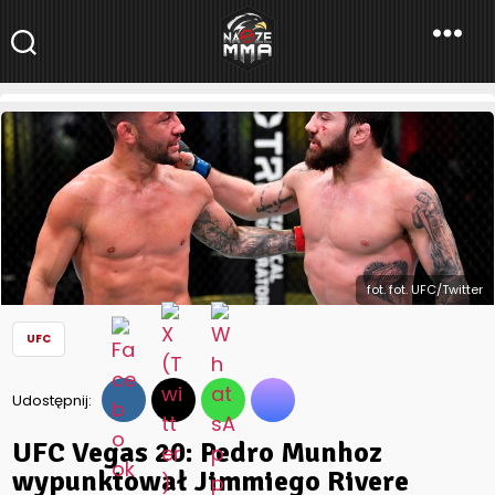
NaszeMMA
NaszeMMA.pl
»
Aktualności
»
Świat
»
UFC
»
UFC Vegas 20: Pedro
Munhoz wypunktował Jimmiego Rivere (WIDEO)
fot. fot. UFC/Twitter
UFC
Udostępnij:
UFC Vegas 20: Pedro Munhoz
wypunktował Jimmiego Rivere