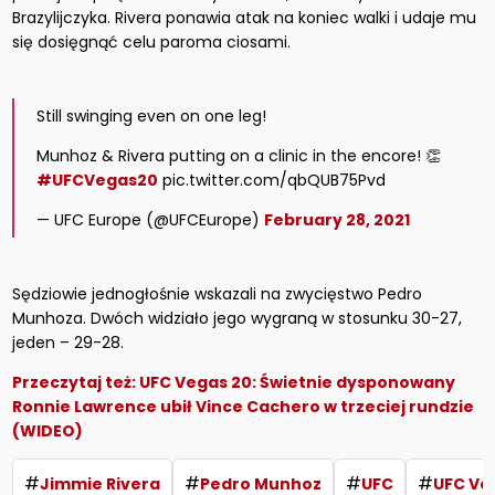
Brazylijczyka. Rivera ponawia atak na koniec walki i udaje mu
się dosięgnąć celu paroma ciosami.
Still swinging even on one leg!
Munhoz & Rivera putting on a clinic in the encore! 👏
#UFCVegas20
pic.twitter.com/qbQUB75Pvd
— UFC Europe (@UFCEurope)
February 28, 2021
Sędziowie jednogłośnie wskazali na zwycięstwo Pedro
Munhoza. Dwóch widziało jego wygraną w stosunku 30-27,
jeden – 29-28.
Przeczytaj też:
UFC Vegas 20: Świetnie dysponowany
Ronnie Lawrence ubił Vince Cachero w trzeciej rundzie
(WIDEO)
#
#
#
#
Jimmie Rivera
Pedro Munhoz
UFC
UFC Ve