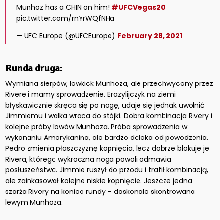
Munhoz has a CHIN on him!
#UFCVegas20
pic.twitter.com/rnYrWQfNHa
— UFC Europe (@UFCEurope)
February 28, 2021
Runda druga:
Wymiana sierpów, lowkick Munhoza, ale przechwycony przez
Rivere i mamy sprowadzenie. Brazylijczyk na ziemi
błyskawicznie skręca się po nogę, udaje się jednak uwolnić
Jimmiemu i walka wraca do stójki. Dobra kombinacja Rivery i
kolejne próby lowów Munhoza. Próba sprowadzenia w
wykonaniu Amerykanina, ale bardzo daleka od powodzenia.
Pedro zmienia płaszczyznę kopnięcia, lecz dobrze blokuje je
Rivera, którego wykroczna noga powoli odmawia
posłuszeństwa. Jimmie ruszył do przodu i trafił kombinacją,
ale zainkasował kolejne niskie kopnięcie. Jeszcze jedna
szarża Rivery na koniec rundy – doskonale skontrowana
lewym Munhoza.