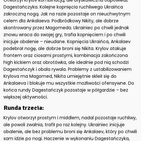
Otworzył Krylov kombinacją, ale błyskawiczna odpowiedź
Dagestańczyka. Kolejne kopnięcia ruchliwego Ukraińca
zakroczną nogą. Jak na razie pozostaje on nieuchwytnym
celem dla Ankalaeva. Podbródkowy Nikity, ale dobrze
skontrowany przez Magomeda. Ukrainiec po chwili jednak
znowu wraca do swojej gry, trafia kopnięciem i po chwili
inicjuje obalenie – nieudane. Kopnięcia Ukraińca, Ankalaev
podebrał nogę, ale dobrze broni się Nikita. Krylov atakuje
frontem oraz ciosami prostymi, kombinacja zakończona
high kickiem oraz obrotówka, ale idealnie pod nią schodzi
Dagestańczyk i obala rywala. Problemy z ustabilizowaniem
Krylova ma Magomed, Nikita umiejętnie skleił się do
Ankalaeva i blokuje mu wszystkie możliwości ofensywne. Do
końca rundy Dagestańczyk pozostaje w półgardzie – bez
większej aktywności.
Runda trzecia:
Krylov otworzył prostym i middlem, nadal pozostaje ruchliwy,
ale powoli zwalnia, trafił po raz kolejny. Ukrainiec inicjuje
obalenie, ale bez problemu broni się Ankalaev, który po chwili
sam idzie po nogi. Haczenie w wykonaniu Dagestańczyka,