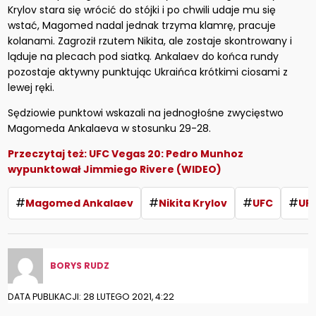
Krylov stara się wrócić do stójki i po chwili udaje mu się
wstać, Magomed nadal jednak trzyma klamrę, pracuje
kolanami. Zagroził rzutem Nikita, ale zostaje skontrowany i
ląduje na plecach pod siatką. Ankalaev do końca rundy
pozostaje aktywny punktując Ukraińca krótkimi ciosami z
lewej ręki.
Sędziowie punktowi wskazali na jednogłośne zwycięstwo
Magomeda Ankalaeva w stosunku 29-28.
Przeczytaj też:
UFC Vegas 20: Pedro Munhoz
wypunktował Jimmiego Rivere (WIDEO)
#
#
#
#
Magomed Ankalaev
Nikita Krylov
UFC
UF
BORYS RUDZ
DATA PUBLIKACJI: 28 LUTEGO 2021, 4:22