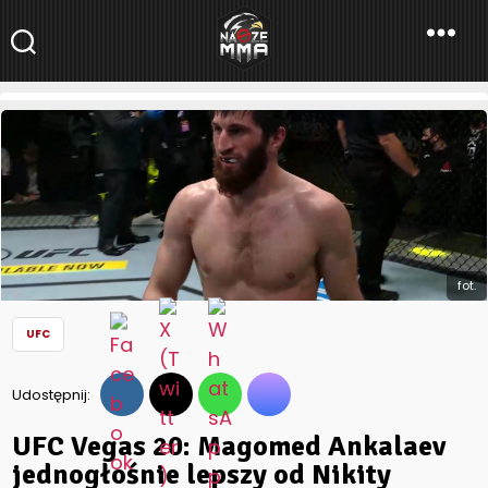
NaszeMMA
NaszeMMA.pl
»
Aktualności
»
Świat
»
UFC
»
UFC Vegas 20:
Magomed Ankalaev jednogłośnie lepszy od Nikity Krylova
fot.
UFC
Udostępnij:
UFC Vegas 20: Magomed Ankalaev
jednogłośnie lepszy od Nikity