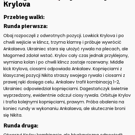
Krylova
Przebieg walki:
Runda pierwsza:
Obaj rozpoczęli z odwrotnych pozycji. Lowkick Krylova i po
chwili wejście w klincz, trzyma klamrę i próbuje wywrócić
Ankalaeva. Ukrainiec stara się ułożyć rywala na plecach, ale
Magomed zdołał wstać. Krylov cały czas jednak przyklejony,
wymiana kolan i po chwili klincz zostaje rozerwany. Middle
kick Krylova, ciosami odpowiada Ankalaev. Kopnięciami z
klasycznej pozycji Nikita straszy swojego rywala i ciosami z
prawej ręki dosięga celu. Ankalaev trafił kombinacją 1-2,
Ukrainiec odpowiedział kopnięciami. Dagestańczyk świetnie
wyprzedzony, ewidentnie odczuł ciosy rywala. Orbituje Krylov
i trafia kolejnymi kopnięciami, prawym. Próba obalenia na
koniec rundy w wykonaniu Ankalaeva, ale skutecznie broni
się Nikita.
Runda druga: