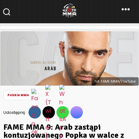
NaszeMMA
NaszeMMA.pl
»
Aktualności
»
Polskie MMA
»
FAME MMA 9: Arab
zastąpi kontuzjowanego Popka w walce z Kizo!
fot. FAME MMA/YouTube
Polskie MMA
Udostępnij:
FAME MMA 9: Arab zastąpi
kontuzjowanego Popka w walce z