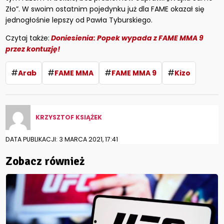
Zło”. W swoim ostatnim pojedynku już dla FAME okazał się
jednogłośnie lepszy od Pawła Tyburskiego.
Czytaj także:
Doniesienia: Popek wypada z FAME MMA 9
przez kontuzję!
#
#
#
#
Arab
FAME MMA
FAME MMA 9
Kizo
KRZYSZTOF KSIĄŻEK
DATA PUBLIKACJI: 3 MARCA 2021, 17:41
Zobacz również