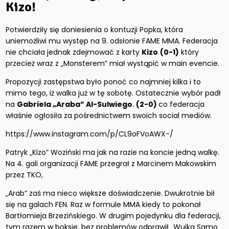
Kizo!
Potwierdziły się doniesienia o kontuzji Popka, która
uniemożliwi mu występ na 9. odsłonie FAME MMA. Federacja
nie chciała jednak zdejmować z karty
Kizo
(0-1)
który
przecież wraz z „Monsterem” miał wystąpić w main evencie.
Propozycji zastępstwa było ponoć co najmniej kilka i to
mimo tego, iż walka już w tę sobotę. Ostatecznie wybór padł
na
Gabriela „Araba” Al-Sulwiego
.
(2-0)
co federacja
właśnie ogłosiła za pośrednictwem swoich social mediów.
https://www.instagram.com/p/CL9oFVoAWX-/
Patryk „Kizo” Woziński ma jak na razie na koncie jedną walkę.
Na 4. gali organizacji FAME przegrał z Marcinem Makowskim
przez TKO,
„Arab” zaś ma nieco większe doświadczenie. Dwukrotnie bił
się na galach FEN. Raz w formule MMA kiedy to pokonał
Bartłomieja Brzezińskiego. W drugim pojedynku dla federacji,
tym razem w boksie, bez problemów odprawił „Wujka Samo