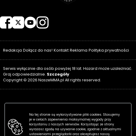
NASZEMMA
Redakcja
Dołącz do nas!
Kontakt
Reklama
Polityka prywatności
Serwis wyłącznie dla osób powyżej 18 lat. Hazard może uzależniać.
Szczegóły
Graj odpowiedzialnie.
Copyright © 2026 NaszeMMA.pl All rights reserved.
Na tej stronie są wykorzystywane pliki cookies. Stosujemy
je w celach zapewnienia maksymalnej wygody przy
korzystaniu z naszych serwisów. Korzystając ze strony
wyrażasz zgodę na używanie cookie, zgodnie z aktualnymi
ustawieniami przeglądarki oraz akceptujesz naszą