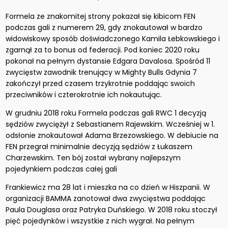
Formela ze znakomitej strony pokazał się kibicom FEN
podczas gali z numerem 29, gdy znokautował w bardzo
widowiskowy sposób doświadczonego Kamila Łebkowskiego i
zgarnął za to bonus od federacji. Pod koniec 2020 roku
pokonał na pełnym dystansie Edgara Davalosa. Spośród 11
zwycięstw zawodnik trenujący w Mighty Bulls Gdynia 7
zakończył przed czasem trzykrotnie poddając swoich
przeciwników i czterokrotnie ich nokautując.
W grudniu 2018 roku Formela podczas gali RWC 1 decyzją
sędziów zwyciężył z Sebastianem Rajewskim. Wcześniej w 1.
odsłonie znokautował Adama Brzezowskiego. W debiucie na
FEN przegrał minimalnie decyzją sędziów z Łukaszem
Charzewskim. Ten bój został wybrany najlepszym
pojedynkiem podczas całej gali
Frankiewicz ma 28 lat i mieszka na co dzień w Hiszpanii. W
organizacji BAMMA zanotował dwa zwycięstwa poddając
Paula Douglasa oraz Patryka Duńskiego. W 2018 roku stoczył
pięć pojedynków i wszystkie z nich wygrał. Na pełnym