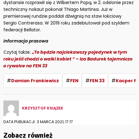
dystansie rozprawił się z Wilbertem Popą, w 2. odsłonie przez
techniczny nokaut pokonał Thiago Martinsa. Już w
premierowej rundzie poddał dźwignią na staw łokciowy
Sergio Contrerasa. W 2019 roku zadebiutował pod szyldem
federacji Bellator.
Informacja prasowa
Czytaj także:
„To będzie najciekawszy pojedynek w tym
roku jeśli chodzi o walki kobiet ” – Iza Badurek tajemniczo
o rywalce na FEN 33
#
#
#
#
Damian Frankiewicz
FEN
FEN 33
Kacper F
KRZYSZTOF KSIĄŻEK
DATA PUBLIKACJI: 3 MARCA 2021, 17:17
Zobacz również