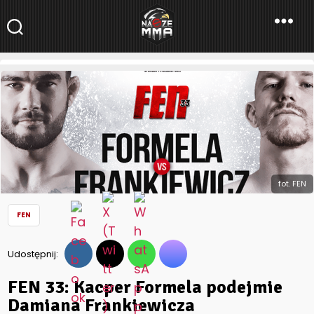
NaszeMMA
NaszeMMA.pl
»
Aktualności
»
Polskie MMA
»
FEN
»
FEN 33: Kacper
Formela podejmie Damiana Frankiewicza
fot. FEN
FEN
Udostępnij:
FEN 33: Kacper Formela podejmie
Damiana Frankiewicza