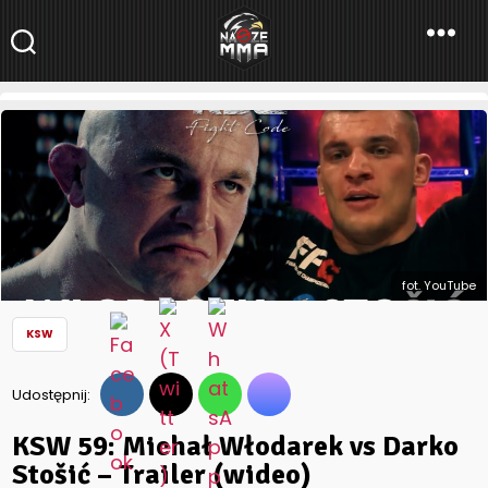
NaszeMMA
NaszeMMA.pl
»
Aktualności
»
Polskie MMA
»
KSW
»
KSW 59: Michał
Włodarek vs Darko Stošić – Trailer (wideo)
fot. YouTube
KSW
Udostępnij:
KSW 59: Michał Włodarek vs Darko
Stošić – Trailer (wideo)