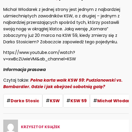
Michał Włodarek z jednej strony jest jednym z najbardziej
uśmiechniętych zawodników KSW, a z drugiej – jednym z
najbardziej przerażających spośród tych, którzy postawili
swoją nogę w okrągłej klatce. Jaką wersję „Komara”
zobaczymy już 20 marca na KSW 59, kiedy zmierzy się z
Darko Stosiciem? Zobaczcie zapowiedź tego pojedynku.
https://www.youtube.com/watch?
v=xwBcZUwieVM&ab_channel=KSW
Informacja prasowa
Czytaj także:
Pełna karta walk KSW 59: Pudzianowski vs.
Bombardier. Gdzie i jak obejrzeć sobotnią galę?
#
#
#
#
Darko Stosic
KSW
KSW 59
Michał Włodar
KRZYSZTOF KSIĄŻEK