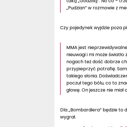
taką „Godzillą”. No co – t
„Pudzian” w rozmowie z me
Czy pojedynek wyjdzie poza p
MMA jest nieprzewidywalne.
nieuwagi i mi może światł
nogach też dość dobrze ch
przypieprzyć potrafię. Sami
takiego słonia. Doświadczen
poczuł tego bólu, co to zn
głowę. On jeszcze nie miał 
Dla „Bombardiera” będzie to 
wygrał.