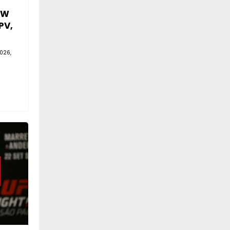
SW
PV,
026,