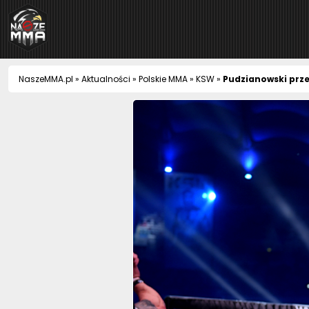
NaszeMMA
NaszeMMA.pl
»
Aktualności
»
Polskie MMA
»
KSW
»
Pudzianowski prz