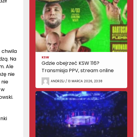
ził
 chwila
KSW
dzą. Na
Gdzie obejrzeć KSW 116?
m. Ale
Transmisja PPV, stream online
ożę nie
 nie
ANDRZEJ / 13 MARCA 2026, 23:38
 w
owski.
nki