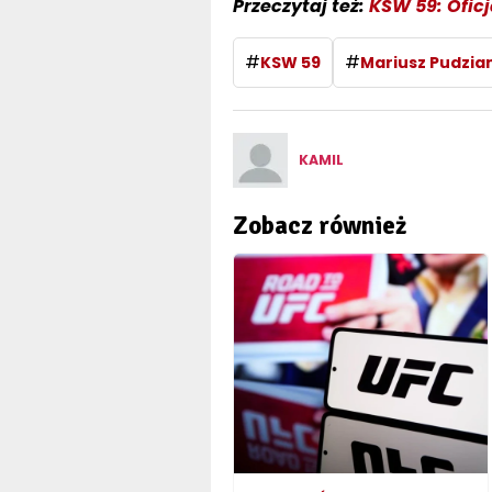
Przeczytaj też:
KSW 59: Ofic
#
#
KSW 59
Mariusz Pudzia
KAMIL
Zobacz również