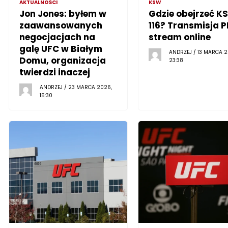
AKTUALNOŚCI
KSW
Jon Jones: byłem w
Gdzie obejrzeć K
zaawansowanych
116? Transmisja P
negocjacjach na
stream online
galę UFC w Białym
ANDRZEJ / 13 MARCA 2
Domu, organizacja
23:38
twierdzi inaczej
ANDRZEJ / 23 MARCA 2026,
15:30