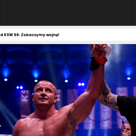
ed KSW 59: Zobaczymy wojnę!