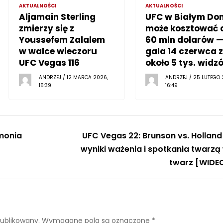
AKTUALNOŚCI
AKTUALNOŚCI
Aljamain Sterling
UFC w Białym Do
zmierzy się z
może kosztować 
Youssefem Zalalem
60 mln dolarów 
w walce wieczoru
gala 14 czerwca z
UFC Vegas 116
około 5 tys. widz
ANDRZEJ / 12 MARCA 2026,
ANDRZEJ / 25 LUTEGO 
15:39
16:49
monia
UFC Vegas 22: Brunson vs. Holland
wyniki ważenia i spotkania twarzą
twarz [WIDE
publikowany.
Wymagane pola są oznaczone
*