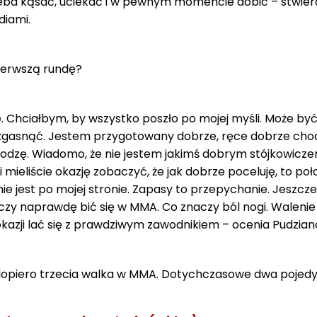
rzeba kąsać, uciekać i w pewnym momencie dobić – stwierd
diami.
ierwszą rundę?
 Chciałbym, by wszystko poszło po mojej myśli. Może być
o zgasnąć. Jestem przygotowany dobrze, ręce dobrze cho
odzę. Wiadomo, że nie jestem jakimś dobrym stójkowicze
 mieliście okazję zobaczyć, że jak dobrze poceluję, to poł
ie jest po mojej stronie. Zapasy to przepychanie. Jeszcze
aczy naprawdę bić się w MMA. Co znaczy ból nogi. Walenie
okazji lać się z prawdziwym zawodnikiem – ocenia Pudzian
dopiero trzecia walka w MMA. Dotychczasowe dwa pojedy