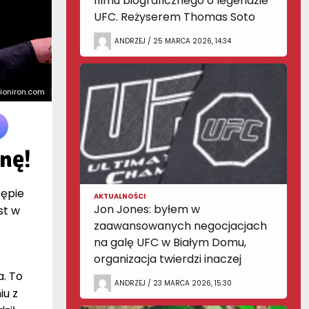
filmu biograficznego o legendzie
UFC. Reżyserem Thomas Soto
ANDRZEJ / 25 MARCA 2026, 14:34
tioniron.com
nę!
tępie
AKTUALNOŚCI
Jon Jones: byłem w
st w
zaawansowanych negocjacjach
na galę UFC w Białym Domu,
organizacja twierdzi inaczej
a. To
ANDRZEJ / 23 MARCA 2026, 15:30
iu z