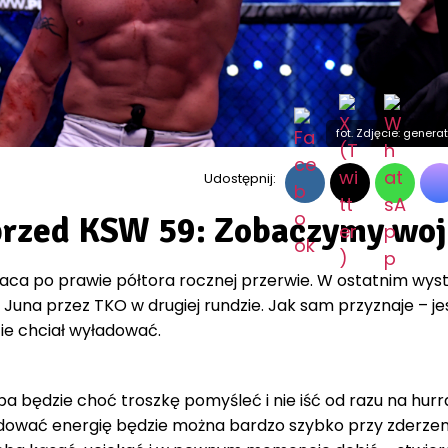
fot. Zdjęcie: genera
Udostępnij:
przed KSW 59: Zobaczymy woj
ca po prawie półtora rocznej przerwie. W ostatnim wys
Juna przez TKO w drugiej rundzie. Jak sam przyznaje – je
ie chciał wyładować.
a będzie choć troszkę pomyśleć i nie iść od razu na hurr
ładować energię będzie można bardzo szybko przy zderzen