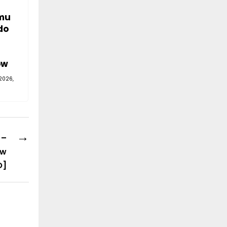
mu
do
—
ów
2026,
→
 –
 w
O]