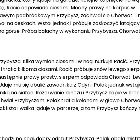
dkę, Racić odpowiada ciosami. Mocny prawy na korpus w
rawym podbródkowym Przybysz, zachwiał się Chorwat. Tra
ał na deskach. Wstał jednak i próbuje zaskoczyć latając
e na górze. Próba balachy w wykonaniu Przybysza. Chorwa
rzybysza. Kilka wymian ciosami i w nogi nurkuje Racić. Prz
 i trafia kilkoma ciosami. Racić próbuje znów lewego sier
a następnie prawy prosty, sierpem odpowiada Chorwat. Le
 Udaje mu się obalić zawodnika z Gdyni. Polak jednak wstaje
a na siatce. Rozerwanie klinczu i Przybysz kopie w kroc
chwiał Przybyszem. Polak trafia kolanami w głowę Chorwa
fista i walka ląduje w parterze, a tam Przybysz kończy 
chodzi po nogi, dobry odrzut Przybysza. Polak obala mistrz