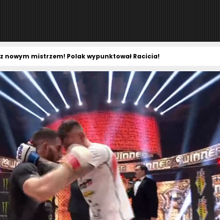
sz nowym mistrzem! Polak wypunktował Racicia!