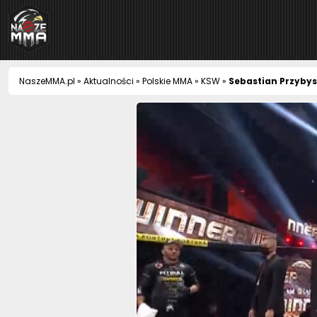
NaszeMMA
NaszeMMA.pl
»
Aktualności
»
Polskie MMA
»
KSW
»
Sebastian Przyby