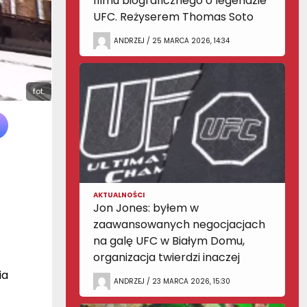
filmu biograficznego o legendzie
UFC. Reżyserem Thomas Soto
ANDRZEJ / 25 MARCA 2026, 14:34
fot.
AKTUALNOŚCI
Jon Jones: byłem w
zaawansowanych negocjacjach
na galę UFC w Białym Domu,
organizacja twierdzi inaczej
ia
ANDRZEJ / 23 MARCA 2026, 15:30