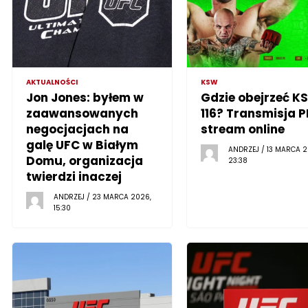
AKTUALNOŚCI
KSW
Jon Jones: byłem w
Gdzie obejrzeć K
zaawansowanych
116? Transmisja P
negocjacjach na
stream online
galę UFC w Białym
ANDRZEJ / 13 MARCA 2
Domu, organizacja
23:38
twierdzi inaczej
ANDRZEJ / 23 MARCA 2026,
15:30