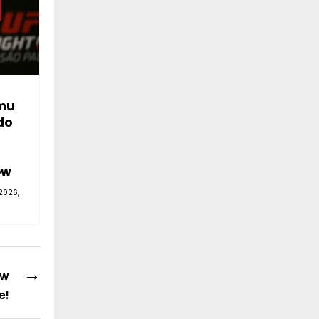
mu
do
—
ów
2026,
→
 w
e!