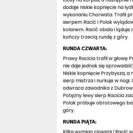
dodaje niskie kopnięcie na ły
wykonaniu Chorwata. Trafił p
sierpem Racić i Polak wylądow
kolanem. Racić obala i ląduj
kończy trzecią rundę z góry.
RUNDA CZWARTA:
Prawy Racicia trafił w głowę P
nie daje jednak się sprowadzić
Niskie kopnięcie Przybysza, 
sierp mistrza i nurkuje w nogi.
odwraca zawodnika z Dubrownik
Potężny lewy sierp Racicia za
Polak próbuje obrotowego back
góry.
RUNDA PIĄTA:
Kilka wymian ciosami i Racić s