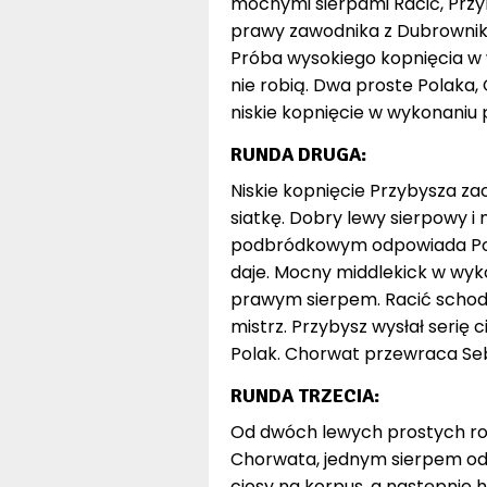
mocnymi sierpami Racić, Prz
prawy zawodnika z Dubrownika
Próba wysokiego kopnięcia w w
nie robią. Dwa proste Polaka
niskie kopnięcie w wykonaniu 
RUNDA DRUGA:
Niskie kopnięcie Przybysza za
siatkę. Dobry lewy sierpowy i
podbródkowym odpowiada Polak
daje. Mocny middlekick w wyk
prawym sierpem. Racić schodz
mistrz. Przybysz wysłał serię c
Polak. Chorwat przewraca Seba
RUNDA TRZECIA:
Od dwóch lewych prostych ro
Chorwata, jednym sierpem odp
ciosy na korpus, a następnie h