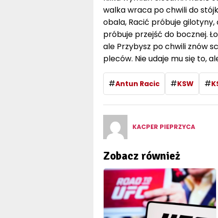
walka wraca po chwili do stójk
obala, Racić próbuje gilotyny,
próbuje przejść do bocznej. Ło
ale Przybysz po chwili znów s
pleców. Nie udaje mu się to, a
#
#
#
Antun Racic
KSW
K
KACPER PIEPRZYCA
Zobacz również