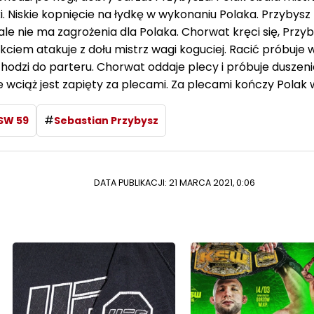
i. Niskie kopnięcie na łydkę w wykonaniu Polaka. Przybys
 ale nie ma zagrożenia dla Polaka. Chorwat kręci się, Przy
kciem atakuje z dołu mistrz wagi koguciej. Racić próbuje 
chodzi do parteru. Chorwat oddaje plecy i próbuje duszeni
le wciąż jest zapięty za plecami. Za plecami kończy Polak 
#
SW 59
Sebastian Przybysz
DATA PUBLIKACJI: 21 MARCA 2021, 0:06