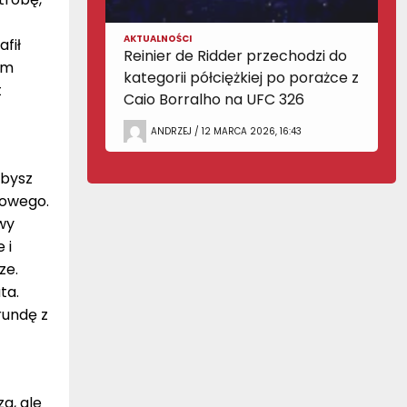
AKTUALNOŚCI
fił
Reinier de Ridder przechodzi do
ym
kategorii półciężkiej po porażce z
t
Caio Borralho na UFC 326
ANDRZEJ / 12 MARCA 2026, 16:43
ybysz
powego.
wy
 i
ze.
ta.
rundę z
a, ale