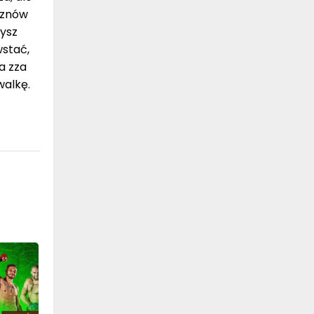
z znów
bysz
wstać,
a zza
walkę.