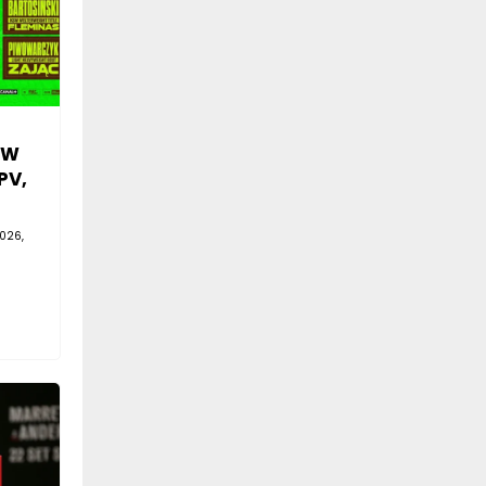
SW
PV,
026,