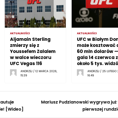
AKTUALNOŚCI
AKTUALNOŚCI
Aljamain Sterling
UFC w Białym Do
zmierzy się z
może kosztować 
Youssefem Zalalem
60 mln dolarów 
w walce wieczoru
gala 14 czerwca z
UFC Vegas 116
około 5 tys. widz
ANDRZEJ / 12 MARCA 2026,
ANDRZEJ / 25 LUTEGO 
15:39
16:49
autuje
Mariusz Pudzianowski wygrywa już
ie! [Wideo]
pierwszej rundzi