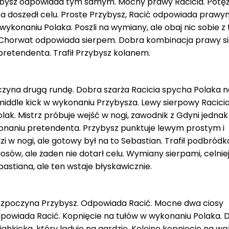
ybysz odpowiada tym samym. Mocny prawy Racicia. Potę
 doszedł celu. Proste Przybysz, Racić odpowiada prawy
ykonaniu Polaka. Poszli na wymiany, ale obaj nic sobie z
, Chorwat odpowiada sierpem. Dobra kombinacja prawy si
pretendenta. Trafił Przybysz kolanem.
czyna drugą rundę. Dobra szarża Racicia spycha Polaka n
 middle kick w wykonaniu Przybysza. Lewy sierpowy Racicia
. Mistrz próbuje wejść w nogi, zawodnik z Gdyni jednak 
onaniu pretendenta. Przybysz punktuje lewym prostym i
i w nogi, ale gotowy był na to Sebastian. Trafił podbró
iosów, ale żaden nie dotarł celu. Wymiany sierpami, celniej
stiana, ale ten wstaje błyskawicznie.
zpoczyna Przybysz. Odpowiada Racić. Mocne dwa ciosy
owiada Racić. Kopnięcie na tułów w wykonaniu Polaka. 
ighkicka, który ląduje na gardzie. Kolejne kopnięcie na wą