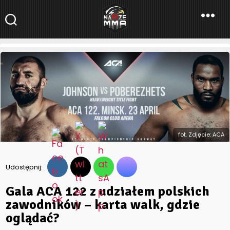
NaszeMMA
NaszeMMA.pl
»
Gala ACA 122 z udziałem polskich zawodników –
karta walk, gdzie oglądać?
fot. Zdjęcie: ACA
Udostępnij:
Gala ACA 122 z udziałem polskich
zawodników – karta walk, gdzie
oglądać?