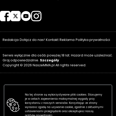
NASZEMMA
Redakcja
Dołącz do nas!
Kontakt
Reklama
Polityka prywatności
Serwis wyłącznie dla osób powyżej 18 lat. Hazard może uzależniać.
Szczegóły
Graj odpowiedzialnie.
Copyright © 2026 NaszeMMA.pl All rights reserved.
Na tej stronie są wykorzystywane pliki cookies. Stosujemy
je w celach zapewnienia maksymalnej wygody przy
korzystaniu z naszych serwisów. Korzystając ze strony
wyrażasz zgodę na używanie cookie, zgodnie z aktualnymi
ustawieniami przeglądarki oraz akceptujesz naszą
politykę prywatności.