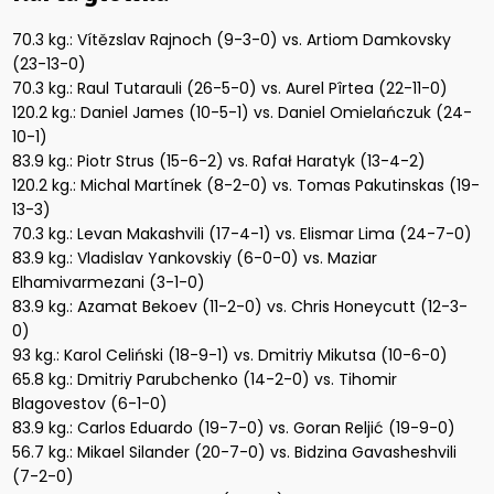
70.3 kg.: Vítězslav Rajnoch (9-3-0) vs. Artiom Damkovsky
(23-13-0)
70.3 kg.: Raul Tutarauli (26-5-0) vs. Aurel Pîrtea (22-11-0)
120.2 kg.: Daniel James (10-5-1) vs. Daniel Omielańczuk (24-
10-1)
83.9 kg.: Piotr Strus (15-6-2) vs. Rafał Haratyk (13-4-2)
120.2 kg.: Michal Martínek (8-2-0) vs. Tomas Pakutinskas (19-
13-3)
70.3 kg.: Levan Makashvili (17-4-1) vs. Elismar Lima (24-7-0)
83.9 kg.: Vladislav Yankovskiy (6-0-0) vs. Maziar
Elhamivarmezani (3-1-0)
83.9 kg.: Azamat Bekoev (11-2-0) vs. Chris Honeycutt (12-3-
0)
93 kg.: Karol Celiński (18-9-1) vs. Dmitriy Mikutsa (10-6-0)
65.8 kg.: Dmitriy Parubchenko (14-2-0) vs. Tihomir
Blagovestov (6-1-0)
83.9 kg.: Carlos Eduardo (19-7-0) vs. Goran Reljić (19-9-0)
56.7 kg.: Mikael Silander (20-7-0) vs. Bidzina Gavasheshvili
(7-2-0)