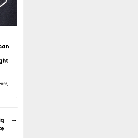
can
ght
2026,
→
ją
kę