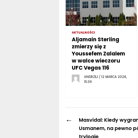
AKTUALNOŚCI
Aljamain Sterling
zmierzy się z
Youssefem Zalalem
w walce wieczoru
UFC Vegas 116
ANDRZEJ / 12 MARCA 2026,
15:39
←
Masvidal: Kiedy wygra
Usmanem, na pewno pó
trylogię