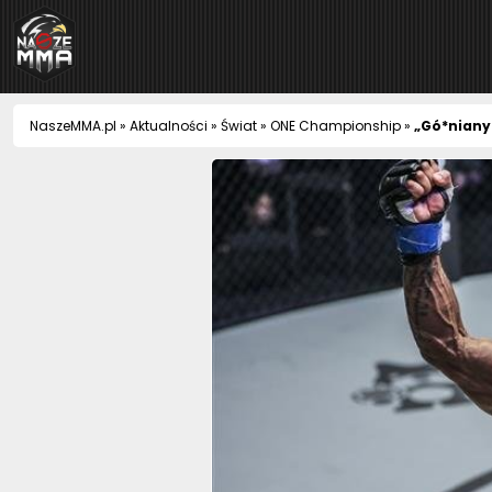
NaszeMMA
NaszeMMA.pl
»
Aktualności
»
Świat
»
ONE Championship
»
„Gó*niany