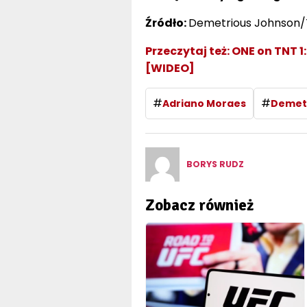
Źródło:
Demetrious Johnson/
Przeczytaj też:
ONE on TNT 1
[WIDEO]
#
#
Adriano Moraes
Demet
BORYS RUDZ
Zobacz również