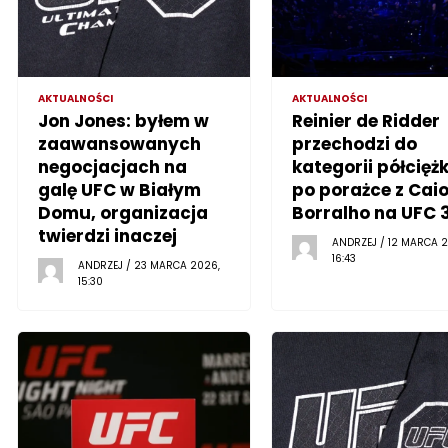
AKTUALNOŚCI
AKTUALNOŚCI
Jon Jones: byłem w
Reinier de Ridder
zaawansowanych
przechodzi do
negocjacjach na
kategorii półciężk
galę UFC w Białym
po porażce z Cai
Domu, organizacja
Borralho na UFC 
twierdzi inaczej
ANDRZEJ / 12 MARCA 2
16:43
ANDRZEJ / 23 MARCA 2026,
15:30