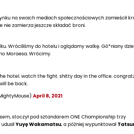
ynku na swoich mediach społecznościowych zamieścił kró
e nie zamierza jeszcze składać broni.
u. Wróciliśmy do hotelu i oglądamy walkę. Gó*niany dzi
iano Moraesa. Wrócimy.
e hotel. watch the fight. shitty day in the office. congrat
ill be back.
MightyMouse)
April 8, 2021
sem, stoczył pod sztandarem ONE Championship trzy
 udusił
Yuyę Wakamatsu
, a później wypunktował
Tatsu
.