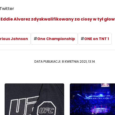
Twitter
: Eddie Alvarez zdyskwalifikowany za ciosy w tył głow
#
#
rious Johnson
One Championship
ONE on TNT 1
DATA PUBLIKACJI: 8 KWIETNIA 2021, 13:14