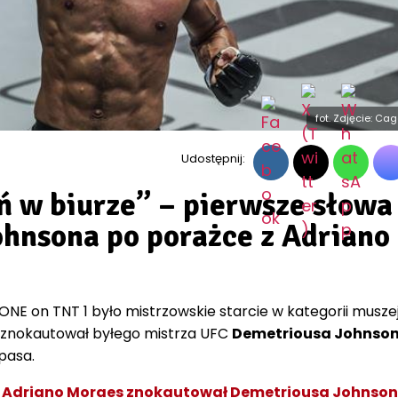
fot. Zdjęcie: Ca
Udostępnij:
ń w biurze” – pierwsze słowa
hnsona po porażce z Adriano
ONE on TNT 1 było mistrzowskie starcie w kategorii muszej
 znokautował byłego mistrza UFC
Demetriousa Johnso
pasa.
1: Adriano Moraes znokautował Demetriousa Johnson