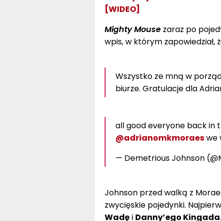
[WIDEO]
Mighty Mouse
zaraz po pojed
wpis, w którym zapowiedział, ż
Wszystko ze mną w porządk
biurze. Gratulacje dla Adr
all good everyone back in th
@adrianomkmoraes
we w
— Demetrious Johnson (@
Johnson przed walką z Morae
zwycięskie pojedynki. Najpierw
Wadę
i
Danny’ego Kingada