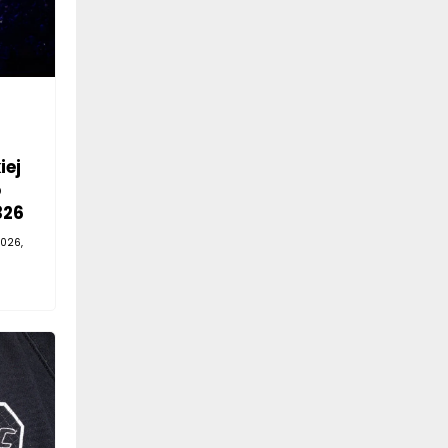
iej
o
326
026,