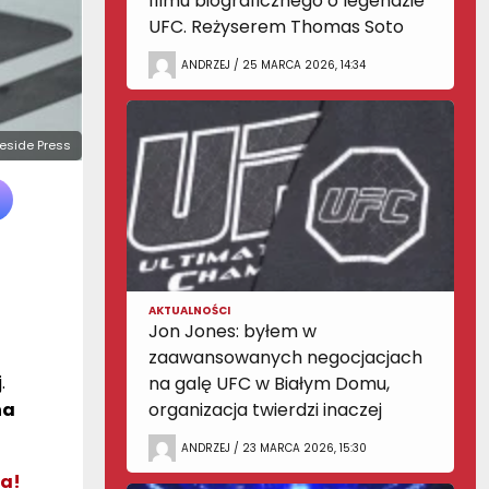
filmu biograficznego o legendzie
UFC. Reżyserem Thomas Soto
ANDRZEJ / 25 MARCA 2026, 14:34
geside Press
AKTUALNOŚCI
Jon Jones: byłem w
zaawansowanych negocjacjach
.
na galę UFC w Białym Domu,
na
organizacja twierdzi inaczej
ANDRZEJ / 23 MARCA 2026, 15:30
a!