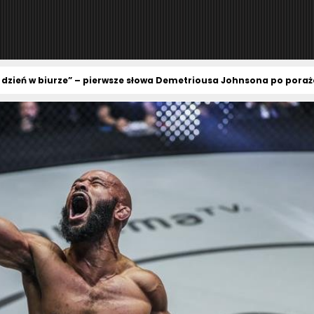
 dzień w biurze” – pierwsze słowa Demetriousa Johnsona po pora