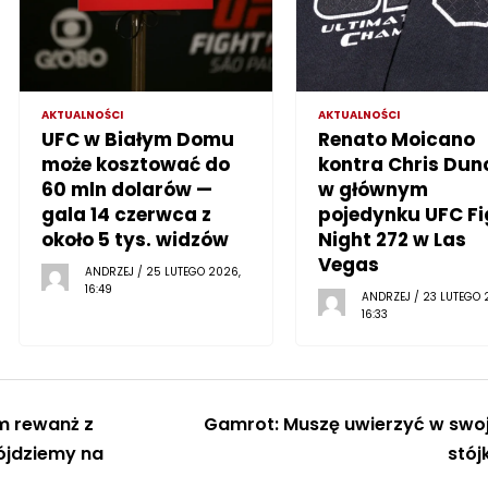
AKTUALNOŚCI
AKTUALNOŚCI
UFC w Białym Domu
Renato Moicano
może kosztować do
kontra Chris Dun
60 mln dolarów —
w głównym
gala 14 czerwca z
pojedynku UFC Fi
około 5 tys. widzów
Night 272 w Las
Vegas
ANDRZEJ / 25 LUTEGO 2026,
16:49
ANDRZEJ / 23 LUTEGO 
16:33
m rewanż z
Gamrot: Muszę uwierzyć w swo
jdziemy na
stój