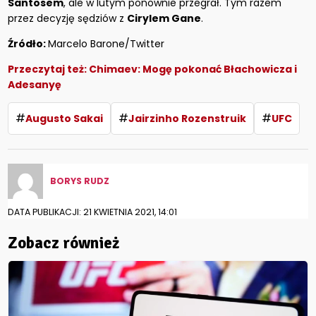
Santosem
, ale w lutym ponownie przegrał. Tym razem
przez decyzję sędziów z
Cirylem Gane
.
Źródło:
Marcelo Barone/Twitter
Przeczytaj też:
Chimaev: Mogę pokonać Błachowicza i
Adesanyę
#
#
#
Augusto Sakai
Jairzinho Rozenstruik
UFC
BORYS RUDZ
DATA PUBLIKACJI: 21 KWIETNIA 2021, 14:01
Zobacz również