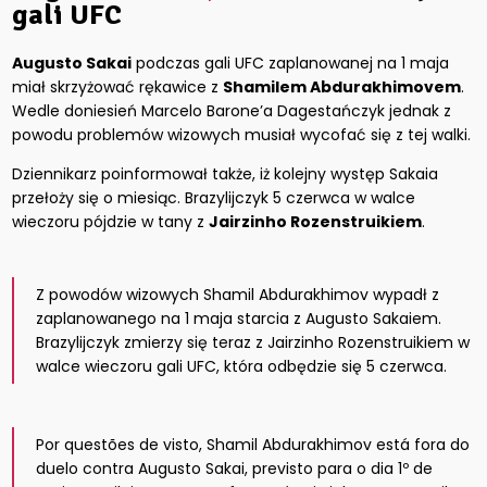
gali UFC
Augusto Sakai
podczas gali UFC zaplanowanej na 1 maja
miał skrzyżować rękawice z
Shamilem Abdurakhimovem
.
Wedle doniesień Marcelo Barone’a Dagestańczyk jednak z
powodu problemów wizowych musiał wycofać się z tej walki.
Dziennikarz poinformował także, iż kolejny występ Sakaia
przełoży się o miesiąc. Brazylijczyk 5 czerwca w walce
wieczoru pójdzie w tany z
Jairzinho Rozenstruikiem
.
Z powodów wizowych Shamil Abdurakhimov wypadł z
zaplanowanego na 1 maja starcia z Augusto Sakaiem.
Brazylijczyk zmierzy się teraz z Jairzinho Rozenstruikiem w
walce wieczoru gali UFC, która odbędzie się 5 czerwca.
Por questões de visto, Shamil Abdurakhimov está fora do
duelo contra Augusto Sakai, previsto para o dia 1º de