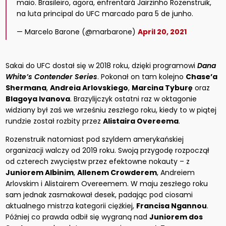
maio. Brasileiro, agora, enfrentará Jairzinho Rozenstruik,
na luta principal do UFC marcado para 5 de junho.
— Marcelo Barone (@marbarone)
April 20, 2021
Sakai do UFC dostał się w 2018 roku, dzięki programowi
Dana
White’s Contender Series
. Pokonał on tam kolejno
Chase’a
Shermana
,
Andreia Arlovskiego
,
Marcina Tyburę
oraz
Blagoya Ivanova
. Brazylijczyk ostatni raz w oktagonie
widziany był zaś we wrześniu zeszłego roku, kiedy to w piątej
rundzie został rozbity przez
Alistaira Overeema
.
Rozenstruik natomiast pod szyldem amerykańskiej
organizacji walczy od 2019 roku. Swoją przygodę rozpoczął
od czterech zwycięstw przez efektowne nokauty – z
Juniorem Albinim
,
Allenem Crowderem
, Andreiem
Arlovskim i Alistairem Overeemem. W maju zeszłego roku
sam jednak zasmakował desek, padając pod ciosami
aktualnego mistrza kategorii ciężkiej,
Francisa Ngannou
.
Później co prawda odbił się wygraną nad
Juniorem dos