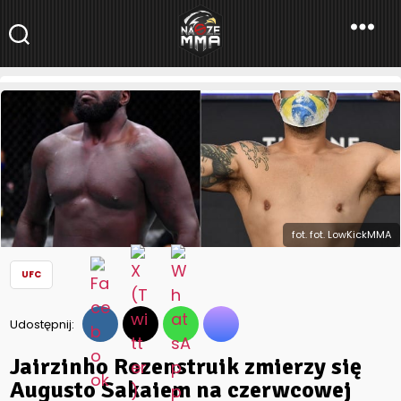
NaszeMMA
NaszeMMA.pl
»
Aktualności
»
Świat
»
UFC
»
Jairzinho Rozenstruik
zmierzy się Augusto Sakaiem na czerwcowej gali UFC
fot. fot. LowKickMMA
UFC
Udostępnij:
Jairzinho Rozenstruik zmierzy się
Augusto Sakaiem na czerwcowej