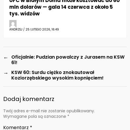
UFC w Białym Domu może kosztować do 60
mln dolarów — gala 14 czerwca z około 5
tys. widzów
ANDRZEJ / 25 LUTEGO 2026, 16:49
←
Oficjalnie: Pudzian powalczy z Jurasem na KSW
61!
→
KSW 60: Surdu ciężko znokautował
Koziorzębskiego wysokim kopnięciem!
Dodaj komentarz
Twój adres e-mail nie zostanie opublikowany.
Wymagane pola są oznaczone
*
Komentarz
*