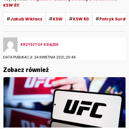
KSW 61!
#
#
#
#
Jakub Wikłacz
KSW
KSW 60
Patryk Surdy
KRZYSZTOF KSIĄŻEK
DATA PUBLIKACJI: 24 KWIETNIA 2021, 20:46
Zobacz również