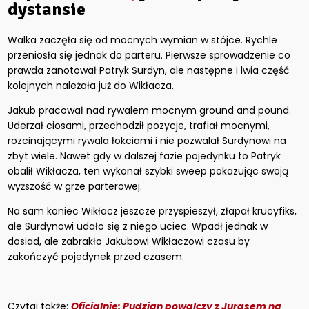
dystansie
Walka zaczęła się od mocnych wymian w stójce. Rychle
przeniosła się jednak do parteru. Pierwsze sprowadzenie co
prawda zanotował Patryk Surdyn, ale następne i lwia część
kolejnych należała już do Wikłacza.
Jakub pracował nad rywalem mocnym ground and pound.
Uderzał ciosami, przechodził pozycje, trafiał mocnymi,
rozcinającymi rywala łokciami i nie pozwalał Surdynowi na
zbyt wiele. Nawet gdy w dalszej fazie pojedynku to Patryk
obalił Wikłacza, ten wykonał szybki sweep pokazując swoją
wyższość w grze parterowej.
Na sam koniec Wikłacz jeszcze przyspieszył, złapał krucyfiks,
ale Surdynowi udało się z niego uciec. Wpadł jednak w
dosiad, ale zabrakło Jakubowi Wikłaczowi czasu by
zakończyć pojedynek przed czasem.
Czytaj także:
Oficjalnie: Pudzian powalczy z Jurasem na