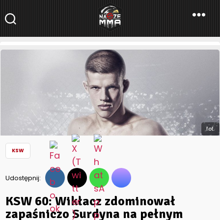
NaszeMMA
NaszeMMA.pl
»
Aktualności
»
Polskie MMA
»
KSW
»
KSW 60: Wikłacz
zdominował zapaśniczo Surdyna na pełnym dystansie
fot.
KSW
Udostępnij:
KSW 60: Wikłacz zdominował
zapaśniczo Surdyna na pełnym