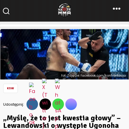
NaszeMMA
NaszeMMA.pl
»
Aktualności
»
Polskie MMA
»
KSW
»
„Myślę, że to jest
kwestia głowy” – Lewandowski o występie Ugonoha
fot. Zdjęcie: facebook.com/konfrontacja
KSW
Udostępnij:
„Myślę, że to jest kwestia głowy” –
Lewandowski o występie Ugonoha