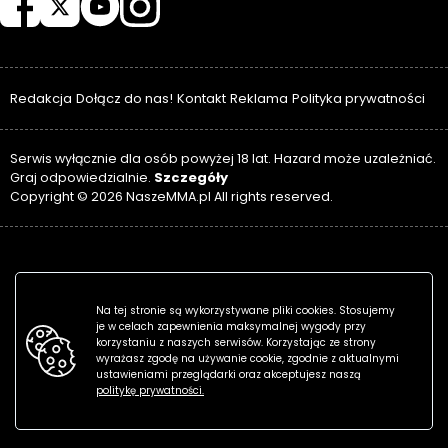
Redakcja
Dołącz do nas!
Kontakt
Reklama
Polityka prywatności
Serwis wyłącznie dla osób powyżej 18 lat. Hazard może uzależniać.
Szczegóły
Graj odpowiedzialnie.
Copyright © 2026 NaszeMMA.pl All rights reserved.
Na tej stronie są wykorzystywane pliki cookies. Stosujemy
je w celach zapewnienia maksymalnej wygody przy
korzystaniu z naszych serwisów. Korzystając ze strony
wyrażasz zgodę na używanie cookie, zgodnie z aktualnymi
ustawieniami przeglądarki oraz akceptujesz naszą
politykę prywatności.