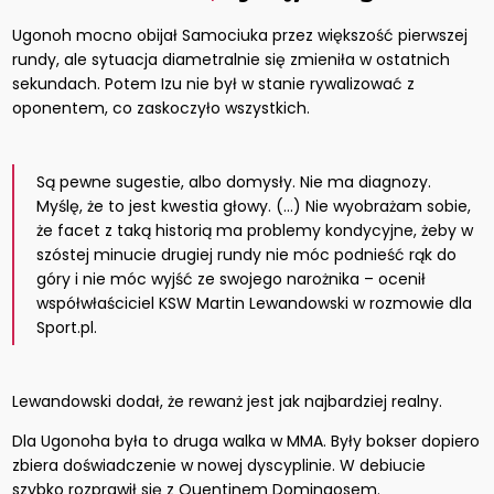
Ugonoh mocno obijał Samociuka przez większość pierwszej
rundy, ale sytuacja diametralnie się zmieniła w ostatnich
sekundach. Potem Izu nie był w stanie rywalizować z
oponentem, co zaskoczyło wszystkich.
Są pewne sugestie, albo domysły. Nie ma diagnozy.
Myślę, że to jest kwestia głowy. (…) Nie wyobrażam sobie,
że facet z taką historią ma problemy kondycyjne, żeby w
szóstej minucie drugiej rundy nie móc podnieść rąk do
góry i nie móc wyjść ze swojego narożnika – ocenił
współwłaściciel KSW Martin Lewandowski w rozmowie dla
Sport.pl.
Lewandowski dodał, że rewanż jest jak najbardziej realny.
Dla Ugonoha była to druga walka w MMA. Były bokser dopiero
zbiera doświadczenie w nowej dyscyplinie. W debiucie
szybko rozprawił się z Quentinem Domingosem.