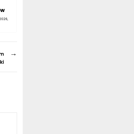
ów
2026,
→
em
ki