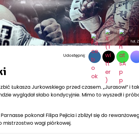
fot.
Udostępnij:
ki
ozbić Łukasza Jurkowskiego przed czasem. „Jurasowi” i ta
undzie wyglądał słabo kondycyjnie. Mimo to wyszedł i prób
arnasse pokonał Filipa Pejicia i zbliżył się do rewanżowe
o mistrzostwo wagi piórkowej.