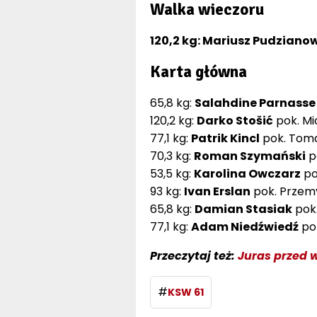
Walka wieczoru
120,2 kg: Mariusz Pudziano
Karta główna
65,8 kg:
Salahdine Parnasse
120,2 kg:
Darko Stošić
pok. Mi
77,1 kg:
Patrik Kincl
pok. Toma
70,3 kg:
Roman Szymański
p
53,5 kg:
Karolina Owczarz
po
93 kg:
Ivan Erslan
pok. Przemy
65,8 kg:
Damian Stasiak
pok.
77,1 kg:
Adam Niedźwiedź
pok
Przeczytaj też:
Juras przed w
#
KSW 61