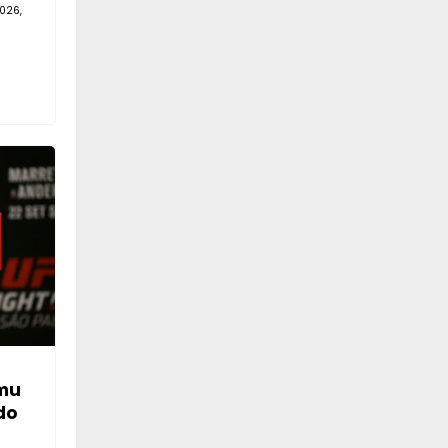
026,
mu
do
—