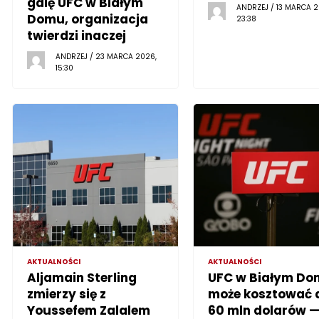
galę UFC w Białym
ANDRZEJ / 13 MARCA 2
Domu, organizacja
23:38
twierdzi inaczej
ANDRZEJ / 23 MARCA 2026,
15:30
AKTUALNOŚCI
AKTUALNOŚCI
Aljamain Sterling
UFC w Białym Do
zmierzy się z
może kosztować 
Youssefem Zalalem
60 mln dolarów 