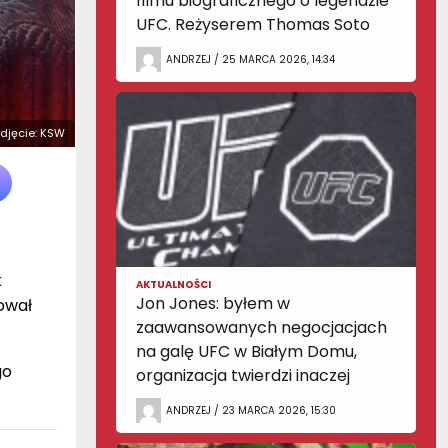
filmu biograficznego o legendzie
UFC. Reżyserem Thomas Soto
ANDRZEJ / 25 MARCA 2026, 14:34
 Zdjęcie: KSW
k
AKTUALNOŚCI
Jon Jones: byłem w
ował
zaawansowanych negocjacjach
na galę UFC w Białym Domu,
go
organizacja twierdzi inaczej
ANDRZEJ / 23 MARCA 2026, 15:30