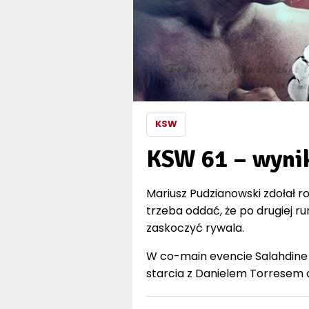
KSW
KSW 61 – wyni
Mariusz Pudzianowski zdołał r
trzeba oddać, że po drugiej r
zaskoczyć rywala.
W co-main evencie Salahdine P
starcia z Danielem Torresem 