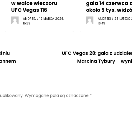
w walce wieczoru
gala 14 czerwca z
UFC Vegas 116
około 5 tys. widz
ANDRZEJ / 12 MARCA 2026,
ANDRZEJ / 25 LUTEGO 
15:39
16:49
śniu
UFC Vegas 28: gala z udział
pannem
Marcina Tybury – wyni
publikowany.
Wymagane pola są oznaczone
*