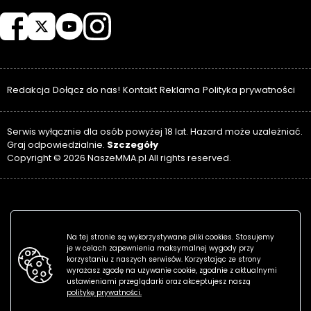
NASZEMMA
Redakcja
Dołącz do nas!
Kontakt
Reklama
Polityka prywatności
Serwis wyłącznie dla osób powyżej 18 lat. Hazard może uzależniać.
Szczegóły
Graj odpowiedzialnie.
Copyright © 2026 NaszeMMA.pl All rights reserved.
Na tej stronie są wykorzystywane pliki cookies. Stosujemy
je w celach zapewnienia maksymalnej wygody przy
korzystaniu z naszych serwisów. Korzystając ze strony
wyrażasz zgodę na używanie cookie, zgodnie z aktualnymi
ustawieniami przeglądarki oraz akceptujesz naszą
politykę prywatności.