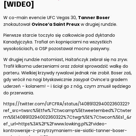
[WIDEO]
W co-main evencie UFC Vegas 30,
Tanner Boser
znokautował
Ovince’a Saint Preux
w drugiej rundzie.
Pierwsze starcie toczyło się całkowicie pod dyktando
Kanadyjczyka. Trafiał on kopnięciami na wszystkich
wysokościach, a OSP pozostawał mocno pasywny.
W drugiej rundzie natomiast, Haitańczyk zebrał się na zryw.
Trafił kilkoma uderzeniami oraz zdołał sprowadzić walkę do
parteru. Wielkiej krzywdy rywalowi jednak nie zrobił. Boser zaś,
gdy wrócił na nogi błyskawicznie zasypał Ovince’a gradem
uderzeń – kolanem! – i ściął go z nóg, czym zmusił sędziego
do przerwania.
https://twitter.com/UFCFRA/status/1408913294002360322?
ref_src=twsrc%5Etfw%7Ctwcamp%5Etweetembed%7Ctwter
m%5E1408913294002360322%7Ctwgr%5E%7Ctwcon%5Es1_&r
ef_url=https%3A%2F%2Fwww.lowking.pl%2Fvideo-
kontrowersje-z-przytrzymaniem-sie-siatki-tanner-boser-