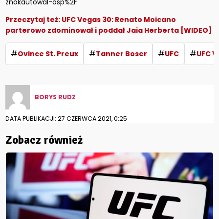
znokautowal-osp%2F
Przeczytaj też:
UFC Vegas 30: Renato Moicano
parterowo zdominował i poddał Jaia Herberta [WIDEO]
#
#
#
#
Ovince St. Preux
Tanner Boser
UFC
UFC V
BORYS RUDZ
DATA PUBLIKACJI: 27 CZERWCA 2021, 0:25
Zobacz również