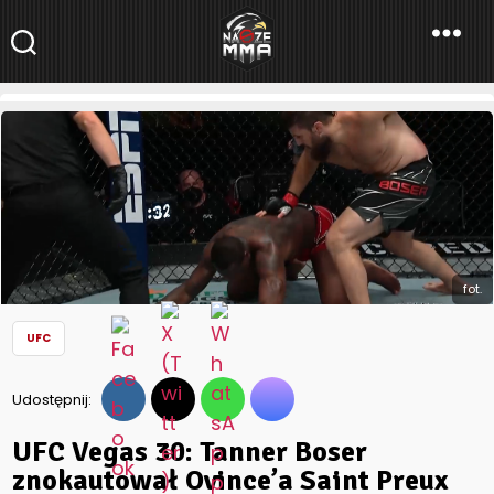
NaszeMMA
NaszeMMA.pl
»
Aktualności
»
Świat
»
UFC
»
UFC Vegas 30: Tanner
Boser znokautował Ovince’a Saint Preux [WIDEO]
fot.
UFC
Udostępnij:
UFC Vegas 30: Tanner Boser
znokautował Ovince’a Saint Preux