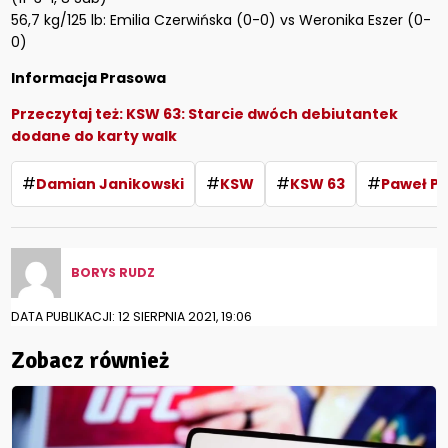
56,7 kg/125 lb: Emilia Czerwińska (0-0) vs Weronika Eszer (0-
0)
Informacja Prasowa
Przeczytaj też:
KSW 63: Starcie dwóch debiutantek
dodane do karty walk
#
#
#
#
Damian Janikowski
KSW
KSW 63
Paweł P
BORYS RUDZ
DATA PUBLIKACJI: 12 SIERPNIA 2021, 19:06
Zobacz również