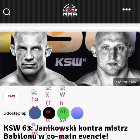
NaszeMMA
NaszeMMA.pl
»
Aktualności
»
Polskie MMA
»
KSW
»
KSW 63:
Janikowski kontra mistrz Babilonu w co-main evencie!
fot. fot. KSW
KSW
Udostępnij:
KSW 63: Janikowski kontra mistrz
Babilonu w co-main evencie!