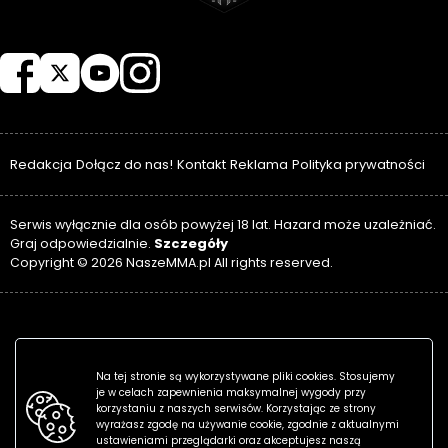
NASZEMMA
Redakcja
Dołącz do nas!
Kontakt
Reklama
Polityka prywatności
Serwis wyłącznie dla osób powyżej 18 lat. Hazard może uzależniać.
Szczegóły
Graj odpowiedzialnie.
Copyright © 2026 NaszeMMA.pl All rights reserved.
Na tej stronie są wykorzystywane pliki cookies. Stosujemy
je w celach zapewnienia maksymalnej wygody przy
korzystaniu z naszych serwisów. Korzystając ze strony
wyrażasz zgodę na używanie cookie, zgodnie z aktualnymi
ustawieniami przeglądarki oraz akceptujesz naszą