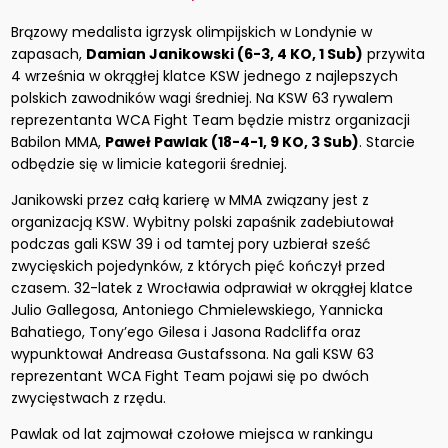
Brązowy medalista igrzysk olimpijskich w Londynie w
zapasach,
Damian Janikowski (6-3, 4 KO, 1 Sub)
przywita
4 września w okrągłej klatce KSW jednego z najlepszych
polskich zawodników wagi średniej. Na KSW 63 rywalem
reprezentanta WCA Fight Team będzie mistrz organizacji
Babilon MMA,
Paweł Pawlak (18-4-1, 9 KO, 3 Sub)
. Starcie
odbędzie się w limicie kategorii średniej.
Janikowski przez całą karierę w MMA związany jest z
organizacją KSW. Wybitny polski zapaśnik zadebiutował
podczas gali KSW 39 i od tamtej pory uzbierał sześć
zwycięskich pojedynków, z których pięć kończył przed
czasem. 32-latek z Wrocławia odprawiał w okrągłej klatce
Julio Gallegosa, Antoniego Chmielewskiego, Yannicka
Bahatiego, Tony’ego Gilesa i Jasona Radcliffa oraz
wypunktował Andreasa Gustafssona. Na gali KSW 63
reprezentant WCA Fight Team pojawi się po dwóch
zwycięstwach z rzędu.
Pawlak od lat zajmował czołowe miejsca w rankingu