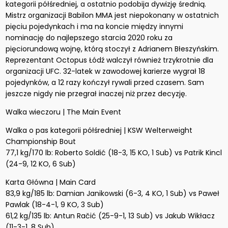
kategorii półśredniej, a ostatnio podobija dywizję średnią.
Mistrz organizacji Babilon MMA jest niepokonany w ostatnich
pięciu pojedynkach i ma na koncie między innymi
nominację do najlepszego starcia 2020 roku za
pięciorundową wojnę, którą stoczył z Adrianem Błeszyńskim.
Reprezentant Octopus Łódź walczył również trzykrotnie dla
organizacji UFC. 32-latek w zawodowej karierze wygrał 18
pojedynków, a 12 razy kończył rywali przed czasem. Sam
jeszcze nigdy nie przegrał inaczej niż przez decyzję.
Walka wieczoru | The Main Event
Walka o pas kategorii półśredniej | KSW Welterweight
Championship Bout
77,1 kg/170 lb: Roberto Soldić (18-3, 15 KO, 1 Sub) vs Patrik Kincl
(24-9, 12 KO, 6 Sub)
Karta Główna | Main Card
83,9 kg/185 lb: Damian Janikowski (6-3, 4 KO, 1 Sub) vs Paweł
Pawlak (18-4-1, 9 KO, 3 Sub)
61,2 kg/135 lb: Antun Račić (25-9-1, 13 Sub) vs Jakub Wikłacz
(11-3-1, 8 Sub)