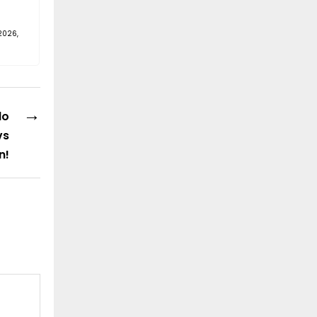
2026,
→
do
vs
n!