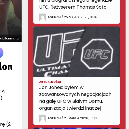
filmu biograficznego o legendzie
UFC. Reżyserem Thomas Soto
ANDRZEJ / 25 MARCA 2026, 14:34
/babilonmma
lon
AKTUALNOŚCI
Jon Jones: byłem w
i w
zaawansowanych negocjacjach
2)
na galę UFC w Białym Domu,
organizacja twierdzi inaczej
ANDRZEJ / 23 MARCA 2026, 15:30
rę (2-