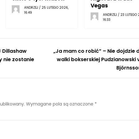
Vegas
ANDRZEJ / 25 LUTEGO 2026,
16:49
ANDRZEJ / 23 LUTEGO 
16:33
 Dillashaw
„Ja mam co robić” – Nie dojdzie 
y nie zostanie
walki bokserskiej Pudzianowski 
Björnsso
publikowany.
Wymagane pola są oznaczone
*