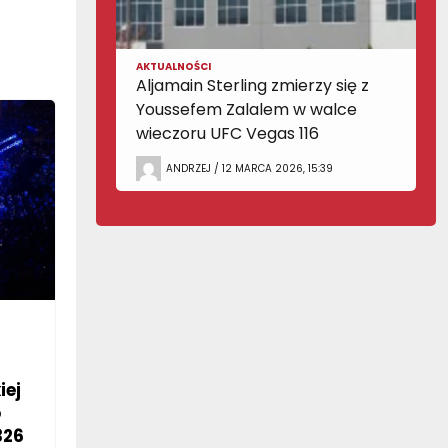
AKTUALNOŚCI
Aljamain Sterling zmierzy się z
Youssefem Zalalem w walce
wieczoru UFC Vegas 116
ANDRZEJ / 12 MARCA 2026, 15:39
iej
o
326