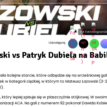
fot. Fot.Instagram
Udostępnij:
ki vs Patryk Dubiela na Babi
ła kolejne starcie, które odbędzie się na wrześniowej gal
k w kategorii ciężkiej, w którym to Mateusz Łazowski (3-
).
który lepiej spisuje się w płaszczyźnie stójkowej. W swoim
anizacji ACA. Na gali z numerem 92 pokonał Dawida Kobie