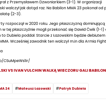
ygrał z Przemysławem Dzwoniarkiem (3-1). W organizacji
ki walczył jak dotąd raz. Na Babilon MMA 23 pokonał od 
latę (2-3).
ty rozpoczął w 2020 roku. Jego płaszczyzną dominującą 
 w tej płaszczyźnie mogli przekonać się Dawid Ćwik (1-1)
h to Dubiela poddał. Starcie z Łazowskim będzie debiutem
MMA. Wcześniej zawodnik ten walczył m.in dla Armia Fight
ma
p/CSuMpeWs1ir/
ELSKI VS IVAN VULCHIN WALKĄ WIECZORU GALI BABILO
#
#
MA 24
Mateusz Łazowski
Patryk Dubiela