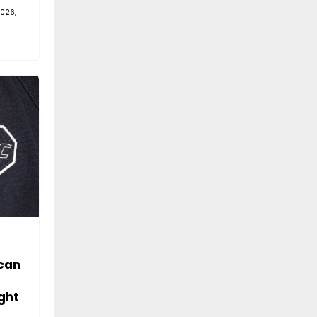
026,
can
ght