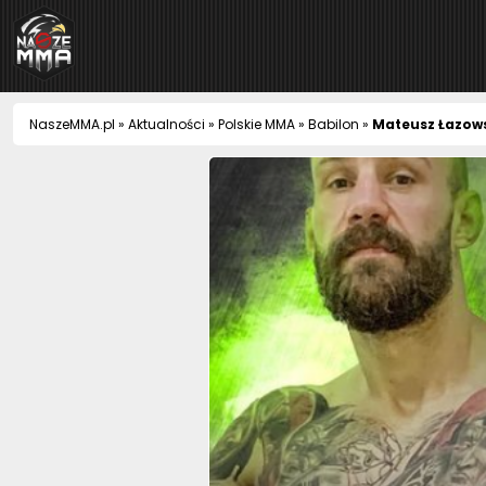
NaszeMMA
NaszeMMA.pl
»
Aktualności
»
Polskie MMA
»
Babilon
»
Mateusz Łazows