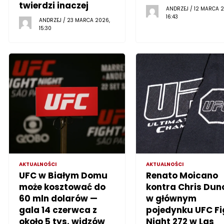
twierdzi inaczej
ANDRZEJ / 12 MARCA 2
16:43
ANDRZEJ / 23 MARCA 2026,
15:30
AKTUALNOŚCI
AKTUALNOŚCI
UFC w Białym Domu
Renato Moicano
może kosztować do
kontra Chris Dun
60 mln dolarów —
w głównym
gala 14 czerwca z
pojedynku UFC Fi
około 5 tys. widzów
Night 272 w Las