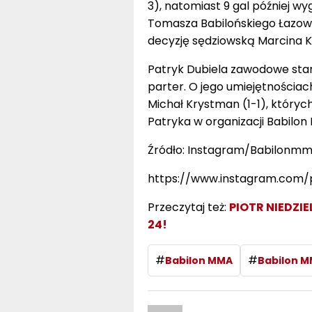
3), natomiast 9 gal później w
Tomasza Babilońskiego Łazows
decyzję sędziowską Marcina Ka
Patryk Dubiela zawodowe star
parter. O jego umiejętnościach
Michał Krystman (1-1), któryc
Patryka w organizacji Babilon 
Źródło: Instagram/Babilonm
https://www.instagram.com/
Przeczytaj też:
PIOTR NIEDZI
24!
#
#
Babilon MMA
Babilon M