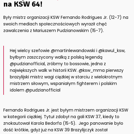
na KSW 64!
Były mistrz organizacji KSW Fernando Rodrigues Jr. (12-7) na
swoich mediach społecznościowych wyraził chęć
zawalczenia z Mariuszem Pudzianowskim (15-7).
Hej wielcy szefowie @martinlewandowski i @kawul_ksw,
byłbym zaszczycony walką z polską legendą
@pudzianofficial, zróbmy to bossowie, jedna z
największych walk w historii KSW. @ksw_mma pierwszy
brazylijski mistrz wagi ciężkiej w starciu z wielokrotnym
mistrzem siłowym, wspaniałym fighterem i polskim
idolem @pudzianofficial
Fernando Rodrigues Jr. jest byłym mistrzem organizacji KSW
w kategorii ciężkiej. Tytuł zdobył na gali KSW 37, kiedy to
znokautował Karola Bedorfa (15-5). Jego panowanie było
dość krótkie, gdyż już na KSW 39 Brazylijczyk został