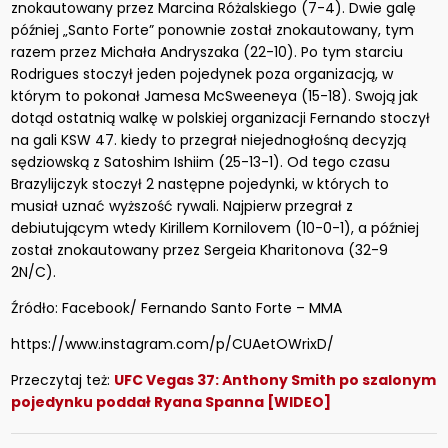
znokautowany przez Marcina Różalskiego (7-4). Dwie galę
później „Santo Forte” ponownie został znokautowany, tym
razem przez Michała Andryszaka (22-10). Po tym starciu
Rodrigues stoczył jeden pojedynek poza organizacją, w
którym to pokonał Jamesa McSweeneya (15-18). Swoją jak
dotąd ostatnią walkę w polskiej organizacji Fernando stoczył
na gali KSW 47. kiedy to przegrał niejednogłośną decyzją
sędziowską z Satoshim Ishiim (25-13-1). Od tego czasu
Brazylijczyk stoczył 2 następne pojedynki, w których to
musiał uznać wyższość rywali. Najpierw przegrał z
debiutującym wtedy Kirillem Kornilovem (10-0-1), a później
został znokautowany przez Sergeia Kharitonova (32-9
2N/C).
Źródło: Facebook/ Fernando Santo Forte – MMA
https://www.instagram.com/p/CUAetOWrixD/
Przeczytaj też:
UFC Vegas 37: Anthony Smith po szalonym
pojedynku poddał Ryana Spanna [WIDEO]