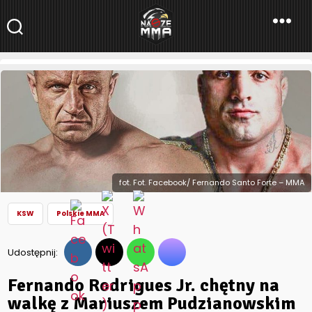
NaszeMMA
NaszeMMA.pl
»
Aktualności
»
Polskie MMA
»
Fernando Rodrigues Jr.
chętny na walkę z Mariuszem Pudzianowskim na KSW 64!
fot. Fot. Facebook/ Fernando Santo Forte – MMA
KSW
Polskie MMA
Udostępnij:
Fernando Rodrigues Jr. chętny na
walkę z Mariuszem Pudzianowskim