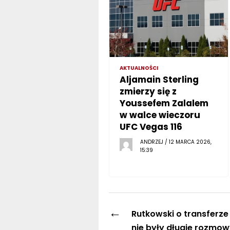
AKTUALNOŚCI
Aljamain Sterling
zmierzy się z
Youssefem Zalalem
w walce wieczoru
UFC Vegas 116
ANDRZEJ / 12 MARCA 2026,
15:39
←
Rutkowski o transferze
nie były długie rozmow