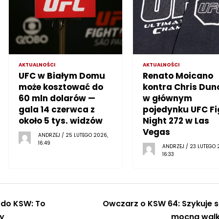
AKTUALNOŚCI
AKTUALNOŚCI
UFC w Białym Domu
Renato Moicano
może kosztować do
kontra Chris Dun
60 mln dolarów —
w głównym
gala 14 czerwca z
pojedynku UFC Fi
około 5 tys. widzów
Night 272 w Las
Vegas
ANDRZEJ / 25 LUTEGO 2026,
16:49
ANDRZEJ / 23 LUTEGO 
16:33
 do KSW: To
Owczarz o KSW 64: Szykuje s
y
mocna wal