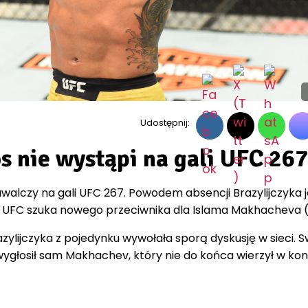
Udostępnij:
s nie wystąpi na gali UFC 267
awalczy na gali UFC 267. Powodem absencji Brazylijczyka j
a UFC szuka nowego przeciwnika dla Islama Makhacheva (
zylijczyka z pojedynku wywołała sporą dyskusję w sieci. S
ygłosił sam Makhachev, który nie do końca wierzył w kon