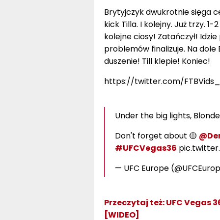
Brytyjczyk dwukrotnie sięga c
kick Tilla. I kolejny. Już trzy. 
kolejne ciosy! Zatańczył! Idz
problemów finalizuje. Na dole
duszenie! Till klepie! Koniec!
https://twitter.com/FTBVids
Under the big lights, Blon
Don't forget about 🟡
@Der
#UFCVegas36
pic.twitte
— UFC Europe (@UFCEuro
Przeczytaj też:
UFC Vegas 36
[WIDEO]