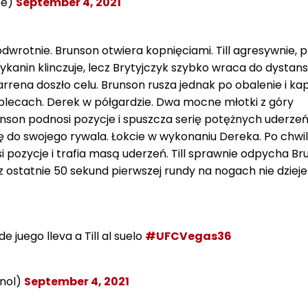
pe)
September 4, 2021
dwrotnie. Brunson otwiera kopnięciami. Till agresywnie, 
anin klinczuje, lecz Brytyjczyk szybko wraca do dystan
arrena doszło celu. Brunson rusza jednak po obalenie i kap
plecach. Derek w półgardzie. Dwa mocne młotki z góry
unson podnosi pozycje i spuszcza serię potężnych uderzeń
ię do swojego rywala. Łokcie w wykonaniu Dereka. Po chwil
ozycje i trafia masą uderzeń. Till sprawnie odpycha Bru
z ostatnie 50 sekund pierwszej rundy na nogach nie dzieje
 juego lleva a Till al suelo
#UFCVegas36
nol)
September 4, 2021