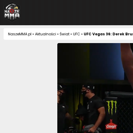
NaszeMMA
NaszeMMA.pl
»
Aktualności
»
Świat
»
UFC
»
UFC Vegas 36: Derek Bru