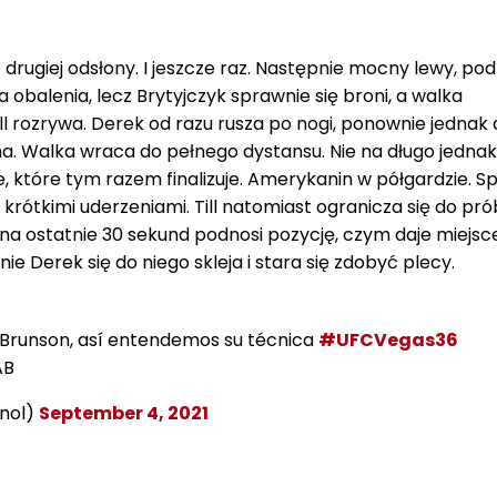
e drugiej odsłony. I jeszcze raz. Następnie mocny lewy, pod
 obalenia, lecz Brytyjczyk sprawnie się broni, a walka
 Till rozrywa. Derek od razu rusza po nogi, ponownie jednak
. Walka wraca do pełnego dystansu. Nie na długo jednak
, które tym razem finalizuje. Amerykanin w półgardzie. Sp
o krótkimi uderzeniami. Till natomiast ogranicza się do pró
na ostatnie 30 sekund podnosi pozycję, czym daje miejsc
nie Derek się do niego skleja i stara się zdobyć plecy.
 Brunson, así entendemos su técnica
#UFCVegas36
AB
nol)
September 4, 2021