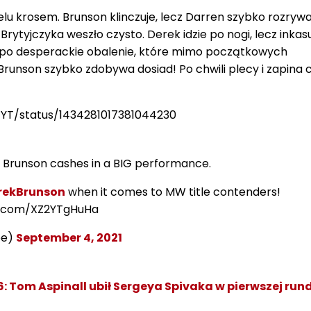
elu krosem. Brunson klinczuje, lecz Darren szybko rozrywa
1-2 Brytyjczyka weszło czysto. Derek idzie po nogi, lecz inkas
ie po desperackie obalenie, które mimo początkowych
 Brunson szybko zdobywa dosiad! Po chwili plecy i zapina 
_YT/status/1434281017381044230
de Brunson cashes in a BIG performance.
ekBrunson
when it comes to MW title contenders!
r.com/XZ2YTgHuHa
pe)
September 4, 2021
: Tom Aspinall ubił Sergeya Spivaka w pierwszej run