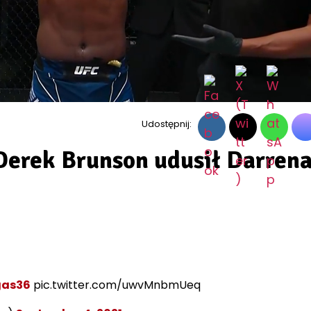
Udostępnij:
Derek Brunson udusił Darren
as36
pic.twitter.com/uwvMnbmUeq