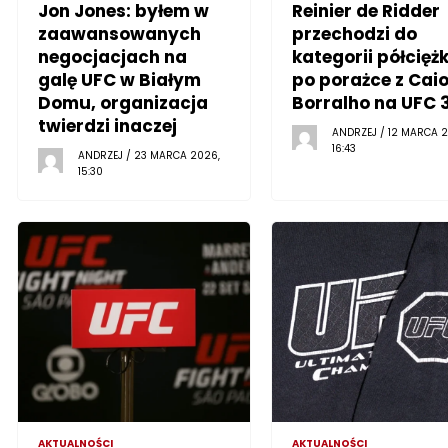
Jon Jones: byłem w
Reinier de Ridder
zaawansowanych
przechodzi do
negocjacjach na
kategorii półciężk
galę UFC w Białym
po porażce z Cai
Domu, organizacja
Borralho na UFC 
twierdzi inaczej
ANDRZEJ / 12 MARCA 2
16:43
ANDRZEJ / 23 MARCA 2026,
15:30
AKTUALNOŚCI
AKTUALNOŚCI