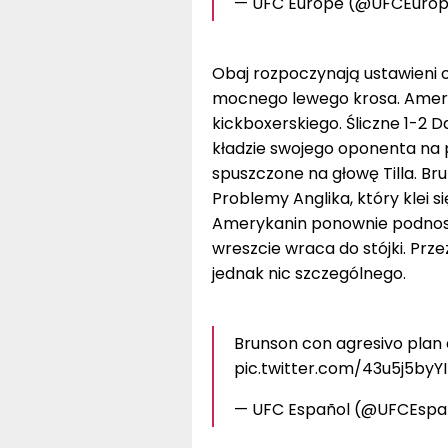
— UFC Europe (@UFCEuro
Obaj rozpoczynają ustawieni o
mocnego lewego krosa. Ameryk
kickboxerskiego. Śliczne 1-2 D
kładzie swojego oponenta na 
spuszczone na głowę Tilla. Br
Problemy Anglika, który klei s
Amerykanin ponownie podnosi p
wreszcie wraca do stójki. Prze
jednak nic szczególnego.
Brunson con agresivo plan de
pic.twitter.com/43u5j5byYI
— UFC Español (@UFCEspa