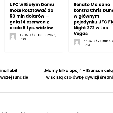
UFC w Białym Domu
Renato Moicano
może kosztować do
kontra Chris Dun
60 mln dolarów —
w głównym
gala 14 czerwca z
pojedynku UFC Fi
około 5 tys. widzów
Night 272 w Las
Vegas
ANDRZEJ / 25 LUTEGO 2026,
16:49
ANDRZEJ / 23 LUTEGO 
16:33
nall ubił
„Mamy kilka opcji” – Brunson celu
wszej rundzie
w ścisłą czołówkę dywizji średni