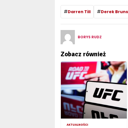
#
#
Darren Till
Derek Brun
BORYS RUDZ
Zobacz również
AKTUALNOŚCI