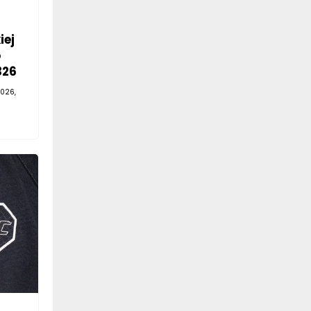
iej
o
326
026,