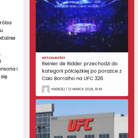
próba
su
italnie
.
AKTUALNOŚCI
i
Reinier de Ridder przechodzi do
nsona i
kategorii półciężkiej po porażce z
 się
Caio Borralho na UFC 326
ANDRZEJ / 12 MARCA 2026, 16:43