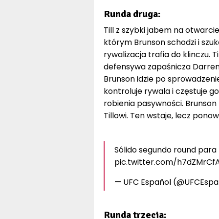
Runda druga:
Till z szybki jabem na otwarci
którym Brunson schodzi i szuka
rywalizacja trafia do klinczu.
defensywa zapaśnicza Darrena
Brunson idzie po sprowadzenie
kontroluje rywala i częstuje g
robienia pasywności. Brunson 
Tillowi. Ten wstaje, lecz ponow
Sólido segundo round para
pic.twitter.com/h7dZMrCf
— UFC Español (@UFCEspa
Runda trzecia: