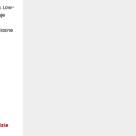
. Low-
uje
ciasne
dzie