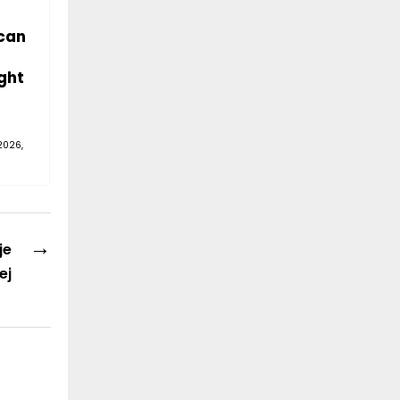
can
ght
2026,
→
je
ej