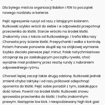
Dla byłego mistrza organizacji Babilon i FEN to początek
nowego rozdziału w karierze.
Pejić agresywnie ruszył od razu z latającym kolanem.
Rutkowski szybko wrócił do siebie i w odpowiedzi przepchnął
przeciwnika do klatki. Starcie wróciło na środek klatki.
Znakomity cios z łokcia od Rutkowskiego. I trafia kilka razy
Chorwata przy ścianie klatki. Przepychanki i walka o kontrolę.
Potem Panowie ponownie skupili się na stójkowej wymianie.
Szybko zleciało pierwsze pięć minut. Polak natychmiastowo
otrząsnął się po zaskakującym początku rywala, choć
wyraźnie miał problemy przez resztę rundy z nabraniem
odpowiedniego rytmu.
Chorwat lepiej zaczął także drugą odsłonę. Rutkowski jednak
zmienił chyba taktykę i od razu próbował odepchnąć
oponenta do klatki. Pejić sobie poradził z tym, zaskakująco
dość łatwo. Powrót na środek klatki. Rutkowski znowu
sprowadza przeciwnika do klatki. I trafia znakomitym
prawym. Następnie low kick. I niespodziewany high kick gasi