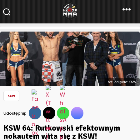
NaszeMMA
NaszeMMA.pl
»
Aktualności
»
Polskie MMA
»
KSW
»
KSW 64:
Rutkowski efektownym nokautem wita się z KSW!
fot. Zdjęcie: KSW
KSW
Udostępnij:
KSW 64: Rutkowski efektownym
nokautem wita się z KSW!