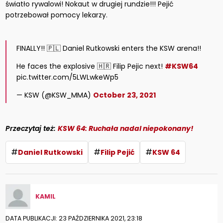
światło rywalowi! Nokaut w drugiej rundzie!!! Pejić
potrzebował pomocy lekarzy.
FINALLY!! 🇵🇱 Daniel Rutkowski enters the KSW arena!!
He faces the explosive 🇭🇷 Filip Pejic next!
#KSW64
pic.twitter.com/5LWLwkeWp5
— KSW (@KSW_MMA)
October 23, 2021
Przeczytaj też:
KSW 64: Ruchała nadal niepokonany!
#
#
#
Daniel Rutkowski
Filip Pejić
KSW 64
KAMIL
DATA PUBLIKACJI: 23 PAŹDZIERNIKA 2021, 23:18