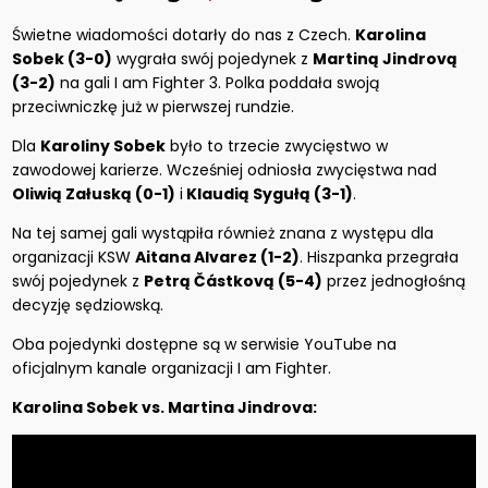
Świetne wiadomości dotarły do nas z Czech.
Karolina
Sobek (3-0)
wygrała swój pojedynek z
Martiną Jindrovą
(3-2)
na gali I am Fighter 3. Polka poddała swoją
przeciwniczkę już w pierwszej rundzie.
Dla
Karoliny Sobek
było to trzecie zwycięstwo w
zawodowej karierze. Wcześniej odniosła zwycięstwa nad
Oliwią Załuską (0-1)
i
Klaudią Sygułą (3-1)
.
Na tej samej gali wystąpiła również znana z występu dla
organizacji KSW
Aitana Alvarez (1-2)
. Hiszpanka przegrała
swój pojedynek z
Petrą Částkovą (5-4)
przez jednogłośną
decyzję sędziowską.
Oba pojedynki dostępne są w serwisie YouTube na
oficjalnym kanale organizacji I am Fighter.
Karolina Sobek vs. Martina Jindrova: