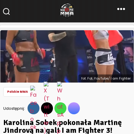
NaszeMMA
NaszeMMA.pl
»
Aktualności
»
Polskie MMA
»
Karolina Sobek
pokonała Martinę Jindrovą na gali I am Fighter 3!
fot. Fot. YouTube/ I am Fighter
Polskie MMA
Udostępnij:
Karolina Sobek pokonała Martinę
Jindrovą na gali I am Fighter 3!