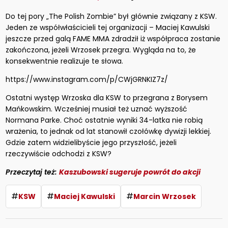
Do tej pory „The Polish Zombie” był głównie związany z KSW.
Jeden ze współwłaścicieli tej organizacji – Maciej Kawulski
jeszcze przed galą FAME MMA zdradził iż współpraca zostanie
zakończona, jeżeli Wrzosek przegra. Wygląda na to, że
konsekwentnie realizuje te słowa.
https://www.instagram.com/p/CWjGRNKIZ7z/
Ostatni występ Wrzoska dla KSW to przegrana z Borysem
Mańkowskim. Wcześniej musiał też uznać wyższość
Normana Parke. Choć ostatnie wyniki 34-latka nie robią
wrażenia, to jednak od lat stanowił czołówkę dywizji lekkiej.
Gdzie zatem widzielibyście jego przyszłość, jeżeli
rzeczywiście odchodzi z KSW?
Przeczytaj też:
Kaszubowski sugeruje powrót do akcji
#
#
#
KSW
Maciej Kawulski
Marcin Wrzosek