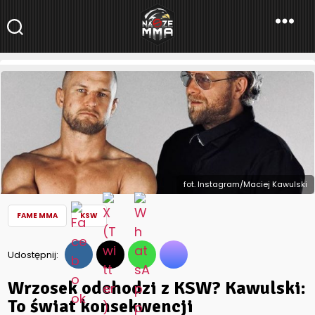
NaszeMMA
NaszeMMA.pl
»
Aktualności
»
Freak fighty
»
FAME MMA
»
Wrzosek
odchodzi z KSW? Kawulski: To świat konsekwencji
fot. Instagram/Maciej Kawulski
FAME MMA
KSW
Udostępnij:
Wrzosek odchodzi z KSW? Kawulski:
To świat konsekwencji