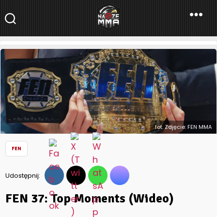
NaszeMMA
NaszeMMA.pl
»
Aktualności
»
Polskie MMA
»
FEN
»
FEN 37: Top
Moments (Wideo)
fot. Zdjęcie: FEN MMA
FEN
Udostępnij:
FEN 37: Top Moments (Wideo)