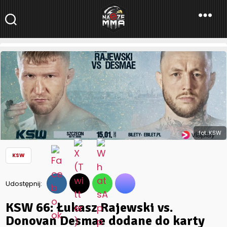
NaszeMMA
NaszeMMA.pl
»
Aktualności
»
Polskie MMA
»
KSW
»
KSW 66: Łukasz
Rajewski vs. Donovan Desmae dodane do karty walk
fot. KSW
KSW
Udostępnij:
KSW 66: Łukasz Rajewski vs.
Donovan Desmae dodane do karty