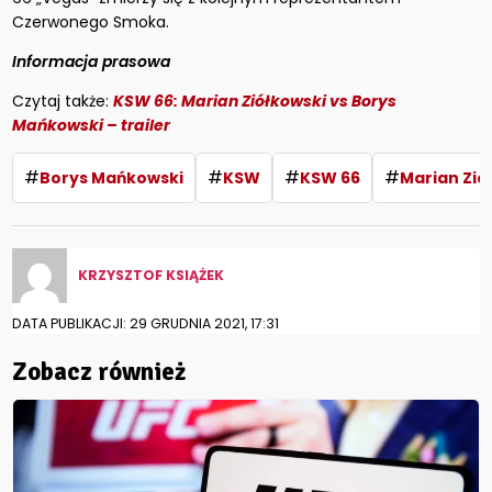
Czerwonego Smoka.
Informacja prasowa
Czytaj także:
KSW 66: Marian Ziółkowski vs Borys
Mańkowski – trailer
#
#
#
#
Borys Mańkowski
KSW
KSW 66
Marian Zió
KRZYSZTOF KSIĄŻEK
DATA PUBLIKACJI: 29 GRUDNIA 2021, 17:31
Zobacz również