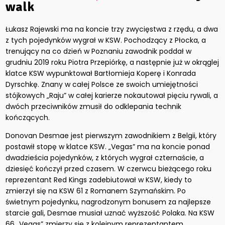
walk
Łukasz Rajewski ma na koncie trzy zwycięstwa z rzędu, a dwa
z tych pojedynków wygrał w KSW. Pochodzący z Płocka, a
trenujący na co dzień w Poznaniu zawodnik poddał w
grudniu 2019 roku Piotra Przepiórkę, a następnie już w okrąglej
klatce KSW wypunktował Bartłomieja Koperę i Konrada
Dyrschkę. Znany w całej Polsce ze swoich umiejętności
stójkowych „Raju” w całej karierze nokautował pięciu rywali, a
dwóch przeciwników zmusił do odklepania technik
kończących.
Donovan Desmae jest pierwszym zawodnikiem z Belgii, który
postawił stopę w klatce KSW. „Vegas” ma na koncie ponad
dwadzieścia pojedynków, z których wygrał czternaście, a
dziesięć kończył przed czasem. W czerwcu bieżącego roku
reprezentant Red Kings zadebiutował w KSW, kiedy to
zmierzył się na KSW 61 z Romanem Szymańskim. Po
świetnym pojedynku, nagrodzonym bonusem za najlepsze
starcie gali, Desmae musiał uznać wyższość Polaka. Na KSW
66 „Vegas” zmierzy się z kolejnym reprezentantem