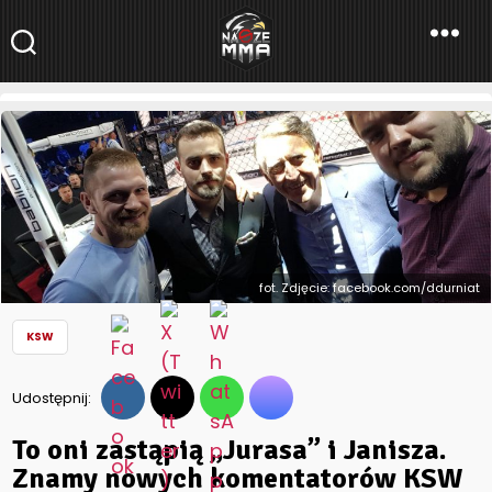
NaszeMMA
NaszeMMA.pl
»
Aktualności
»
Polskie MMA
»
KSW
»
To oni zastąpią
„Jurasa” i Janisza. Znamy nowych komentatorów KSW
fot. Zdjęcie: facebook.com/ddurniat
KSW
Udostępnij:
To oni zastąpią „Jurasa” i Janisza.
Znamy nowych komentatorów KSW