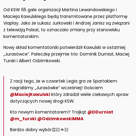
Od KSW 65 gale organizacji Martina Lewandowskiego i
Macieja Kawulskiego będą transmitowane przez platformę
Viaplay. Jako że Łukasz Jurkowski i Andrzej Janisz są związani
z telewizją Polsat, to oznaczało zmiany przy stanowisku
komentatorskim.
Nowy skład komentatorski potwierdził Kawulski w ostatniej
„Jurasówce”. Pałeczkę przejmie trio: Dominik Durniat, Maciej
Turski i Albert Odzimkowski.
Z racji tego, że w czwartek Legia gra ze Spartakiem
nagraliśmy „Jurasówke” wcześniej! Gościem
@MaciejKawulski
który zdradził wiele ciekawych spraw
dotyczących nowej drogi KSW.
Kto nowym komentatorem? Trojkąt
@DDurniat
@m_turski
@OdzimkowskiMMA
Bardzo dobry wybór👏🏻👊🏻