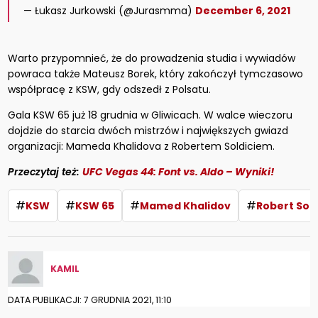
— Łukasz Jurkowski (@Jurasmma)
December 6, 2021
Warto przypomnieć, że do prowadzenia studia i wywiadów
powraca także Mateusz Borek, który zakończył tymczasowo
współpracę z KSW, gdy odszedł z Polsatu.
Gala KSW 65 już 18 grudnia w Gliwicach. W walce wieczoru
dojdzie do starcia dwóch mistrzów i największych gwiazd
organizacji: Mameda Khalidova z Robertem Soldiciem.
Przeczytaj też:
UFC Vegas 44: Font vs. Aldo – Wyniki!
#
#
#
#
KSW
KSW 65
Mamed Khalidov
Robert Sold
KAMIL
DATA PUBLIKACJI: 7 GRUDNIA 2021, 11:10