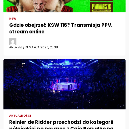
KSW
Gdzie obejrzeć KSW 116? Transmisja PPV,
stream online
ANDRZEJ / 13 MARCA 2026, 23:38
AKTUALNOŚCI
Reinier de Ridder przechodzi do kategorii
półciężkiej po porażce z Caio Borralho na