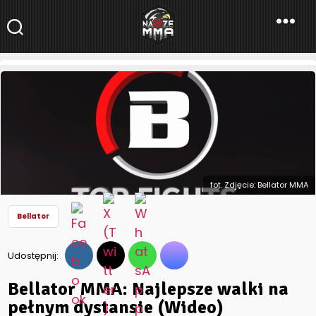
NaszeMMA
NaszeMMA.pl
»
Aktualności
»
Świat
»
Bellator
»
Bellator MMA:
Najlepsze walki na pełnym dystansie (Wideo)
fot. Zdjęcie: Bellator MMA
Bellator
Udostępnij:
Bellator MMA: Najlepsze walki na
pełnym dystansie (Wideo)