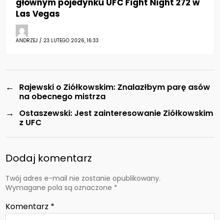
głównym pojedynku UFC Fight Night 272 w
Las Vegas
ANDRZEJ / 23 LUTEGO 2026, 16:33
←
Rajewski o Ziółkowskim: Znalazłbym parę asów
na obecnego mistrza
→
Ostaszewski: Jest zainteresowanie Ziółkowskim
z UFC
Dodaj komentarz
Twój adres e-mail nie zostanie opublikowany.
Wymagane pola są oznaczone
*
Komentarz
*