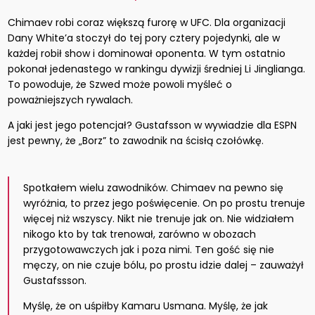
Chimaev robi coraz większą furorę w UFC. Dla organizacji
Dany White’a stoczył do tej pory cztery pojedynki, ale w
każdej robił show i dominował oponenta. W tym ostatnio
pokonał jedenastego w rankingu dywizji średniej Li Jinglianga.
To powoduje, że Szwed może powoli myśleć o
poważniejszych rywalach.
A jaki jest jego potencjał? Gustafsson w wywiadzie dla ESPN
jest pewny, że „Borz” to zawodnik na ścisłą czołówkę.
Spotkałem wielu zawodników. Chimaev na pewno się
wyróżnia, to przez jego poświęcenie. On po prostu trenuje
więcej niż wszyscy. Nikt nie trenuje jak on. Nie widziałem
nikogo kto by tak trenował, zarówno w obozach
przygotowawczych jak i poza nimi. Ten gość się nie
męczy, on nie czuje bólu, po prostu idzie dalej – zauważył
Gustafssson.
Myślę, że on uśpiłby Kamaru Usmana. Myślę, że jak