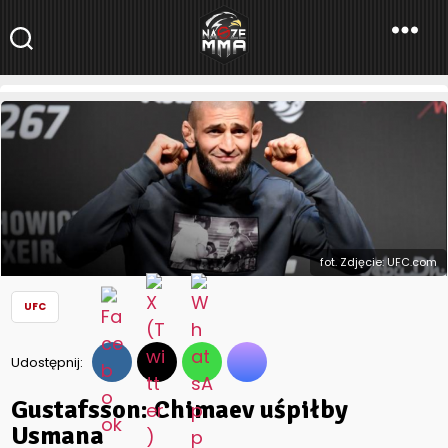
NaszeMMA
NaszeMMA.pl
»
Aktualności
»
Świat
»
UFC
»
Gustafsson: Chimaev
uśpiłby Usmana
fot. Zdjęcie: UFC.com
UFC
Udostępnij:
Gustafsson: Chimaev uśpiłby
Usmana