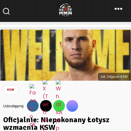
NaszeMMA
NaszeMMA.pl
»
Aktualności
»
Polskie MMA
»
KSW
»
Oficjalnie:
Niepokonany Łotysz wzmacnia KSW
fot. Zdjęcie: KSW
KSW
Udostępnij:
Oficjalnie: Niepokonany Łotysz
wzmacnia KSW