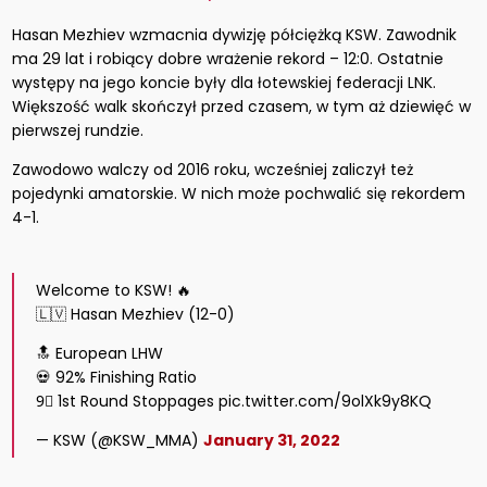
Hasan Mezhiev wzmacnia dywizję półciężką KSW. Zawodnik
ma 29 lat i robiący dobre wrażenie rekord – 12:0. Ostatnie
występy na jego koncie były dla łotewskiej federacji LNK.
Większość walk skończył przed czasem, w tym aż dziewięć w
pierwszej rundzie.
Zawodowo walczy od 2016 roku, wcześniej zaliczył też
pojedynki amatorskie. W nich może pochwalić się rekordem
4-1.
Welcome to KSW! 🔥
🇱🇻 Hasan Mezhiev (12-0)
🔝 European LHW
💀 92% Finishing Ratio
9⃣ 1st Round Stoppages pic.twitter.com/9olXk9y8KQ
— KSW (@KSW_MMA)
January 31, 2022