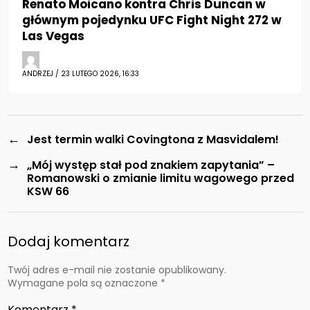
Renato Moicano kontra Chris Duncan w
głównym pojedynku UFC Fight Night 272 w
Las Vegas
ANDRZEJ / 23 LUTEGO 2026, 16:33
←
Jest termin walki Covingtona z Masvidalem!
→
„Mój występ stał pod znakiem zapytania” –
Romanowski o zmianie limitu wagowego przed
KSW 66
Dodaj komentarz
Twój adres e-mail nie zostanie opublikowany.
Wymagane pola są oznaczone
*
Komentarz
*