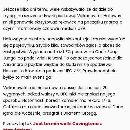
Jeszcze kilka dni temu wiele wskazywało, że dojdzie do
trylogii na szczycie dywizji piórkowej. Volkanovski i Holloway
mieli ponownie skrzyżować rękawice na początku marca, o
czym informowały czołowe media z USA.
Hollowayowi niestety odnowiła się kontuzja i musiał wycofać
się z pojedynku. Szybko kilku zawodników zgłosiło akces do
zastępstwa. Wygląda na to iż UFC postawi na Chan Sung
Junga, co podał Ariel Helwani. To oznacza jednocześnie dla
Alexandra iż pójdzie wejdzie do klatki niż się spodziewał.
Nastąpi to 5 kwietnia podczas UFC 273. Prawdopodobnie
byłby to main event gali.
Volkanowski ma niesamowitą passę. Jest na serii 20
wygranych, odkąd walczy w UFC nikt nie znalazł na jego
sposobu. Natomiast „Korean Zombie” ma rekord 17-6.
Ostatnio ma nieco losową formę, pokonał w czerwcu Dana
Ige’a, ale wcześniej przegrał z Brianem Ortegą.
Przeczytaj też:
Jest termin walki Covingtona z