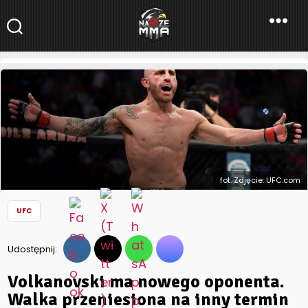
NaszeMMA
NaszeMMA.pl
»
Aktualności
»
Świat
»
UFC
»
Volkanovski ma
nowego oponenta. Walka przeniesiona na inny termin
fot. Zdjęcie: UFC.com
UFC
Udostępnij:
Volkanovski ma nowego oponenta.
Walka przeniesiona na inny termin