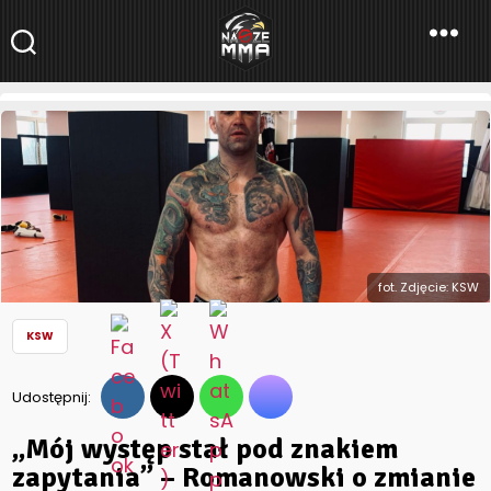
NaszeMMA
NaszeMMA.pl
»
Aktualności
»
Polskie MMA
»
KSW
»
„Mój występ stał
pod znakiem zapytania” – Romanowski o zmianie limitu
wagowego przed KSW 66
fot. Zdjęcie: KSW
KSW
Udostępnij:
„Mój występ stał pod znakiem
zapytania” – Romanowski o zmianie