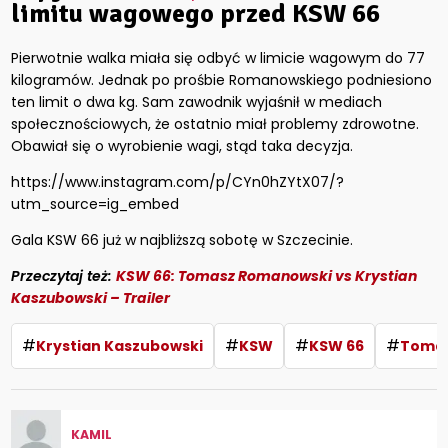
limitu wagowego przed KSW 66
Pierwotnie walka miała się odbyć w limicie wagowym do 77
kilogramów. Jednak po prośbie Romanowskiego podniesiono
ten limit o dwa kg. Sam zawodnik wyjaśnił w mediach
społecznościowych, że ostatnio miał problemy zdrowotne.
Obawiał się o wyrobienie wagi, stąd taka decyzja.
https://www.instagram.com/p/CYn0hZYtX07/?
utm_source=ig_embed
Gala KSW 66 już w najbliższą sobotę w Szczecinie.
Przeczytaj też:
KSW 66: Tomasz Romanowski vs Krystian
Kaszubowski – Trailer
#
#
#
#
Krystian Kaszubowski
KSW
KSW 66
Tomas
KAMIL