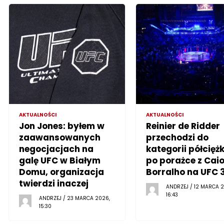
AKTUALNOŚCI
AKTUALNOŚCI
Jon Jones: byłem w
Reinier de Ridder
zaawansowanych
przechodzi do
negocjacjach na
kategorii półciężk
galę UFC w Białym
po porażce z Cai
Domu, organizacja
Borralho na UFC 
twierdzi inaczej
ANDRZEJ / 12 MARCA 2
16:43
ANDRZEJ / 23 MARCA 2026,
15:30