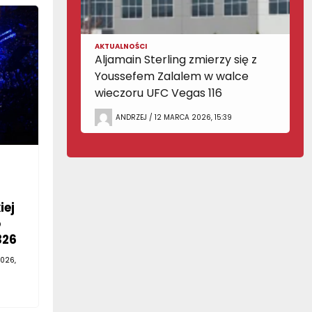
AKTUALNOŚCI
Aljamain Sterling zmierzy się z
Youssefem Zalalem w walce
wieczoru UFC Vegas 116
ANDRZEJ / 12 MARCA 2026, 15:39
iej
o
326
026,