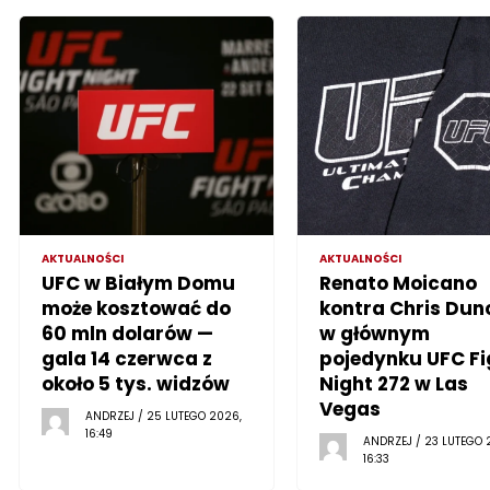
AKTUALNOŚCI
AKTUALNOŚCI
UFC w Białym Domu
Renato Moicano
może kosztować do
kontra Chris Dun
60 mln dolarów —
w głównym
gala 14 czerwca z
pojedynku UFC Fi
około 5 tys. widzów
Night 272 w Las
Vegas
ANDRZEJ / 25 LUTEGO 2026,
16:49
ANDRZEJ / 23 LUTEGO 
16:33