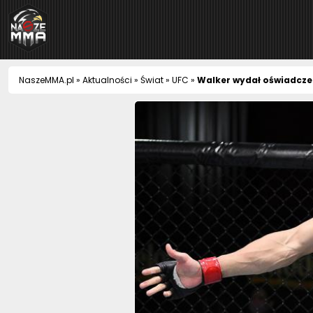
NaszeMMA
NaszeMMA.pl
»
Aktualności
»
Świat
»
UFC
»
Walker wydał oświadczen