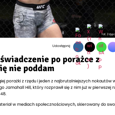
fot. Zdję
Udostępnij:
świadczenie po porażce z
się nie poddam
giej porażki z rzędu i jeden z najbrutalniejszych nokautów 
go Jamahall Hill, który rozprawił się z nim już w pierwszej 
 48.
materiał w mediach społecznościowych, skierowany do swo