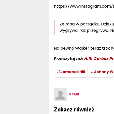
https://www.instagram.com
Ze mną w porządku. Dziękuj
wygrywa, raz przegrywa. Na
Na pewno Walker teraz trochę
Przeczytaj też:
Hill: Oprócz P
#
#
Jamahall Hill
Johnny W
KAMIL
Zobacz również