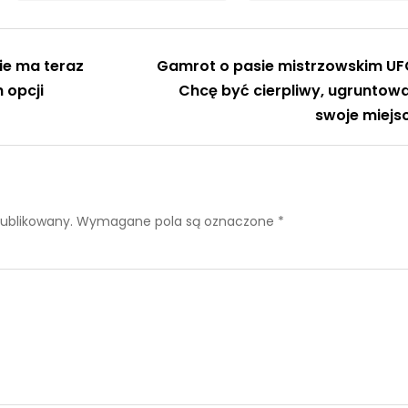
nie ma teraz
Gamrot o pasie mistrzowskim UF
 opcji
Chcę być cierpliwy, ugruntow
swoje miejs
publikowany.
Wymagane pola są oznaczone
*