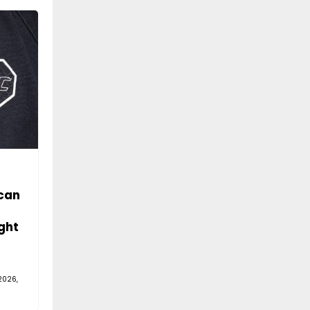
can
ght
2026,