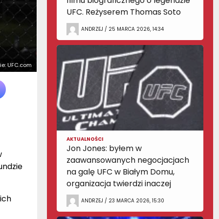
filmu biograficznego o legendzie
UFC. Reżyserem Thomas Soto
ANDRZEJ / 25 MARCA 2026, 14:34
cie: UFC.com
AKTUALNOŚCI
Jon Jones: byłem w
w
zaawansowanych negocjacjach
rundzie
na galę UFC w Białym Domu,
organizacja twierdzi inaczej
ich
ANDRZEJ / 23 MARCA 2026, 15:30