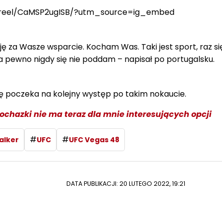
/reel/CaMSP2ugISB/?utm_source=ig_embed
ę za Wasze wsparcie. Kocham Was. Taki jest sport, raz si
 pewno nigdy się nie poddam – napisał po portugalsku.
 poczeka na kolejny występ po takim nokaucie.
rochazki nie ma teraz dla mnie interesujących opcji
#
#
alker
UFC
UFC Vegas 48
DATA PUBLIKACJI: 20 LUTEGO 2022, 19:21