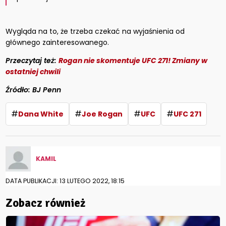
Wygląda na to, że trzeba czekać na wyjaśnienia od
głównego zainteresowanego.
Przeczytaj też:
Rogan nie skomentuje UFC 271! Zmiany w
ostatniej chwili
Źródło: BJ Penn
#
#
#
#
Dana White
Joe Rogan
UFC
UFC 271
KAMIL
DATA PUBLIKACJI: 13 LUTEGO 2022, 18:15
Zobacz również