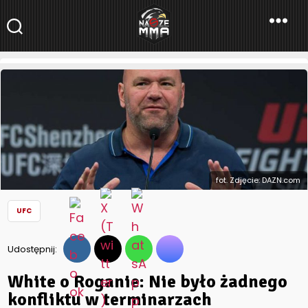
NaszeMMA
NaszeMMA.pl
»
Aktualności
»
Świat
»
UFC
»
White o Roganie: Nie
było żadnego konfliktu w terminarzach
fot. Zdjęcie: DAZN.com
UFC
Udostępnij:
White o Roganie: Nie było żadnego
konfliktu w terminarzach