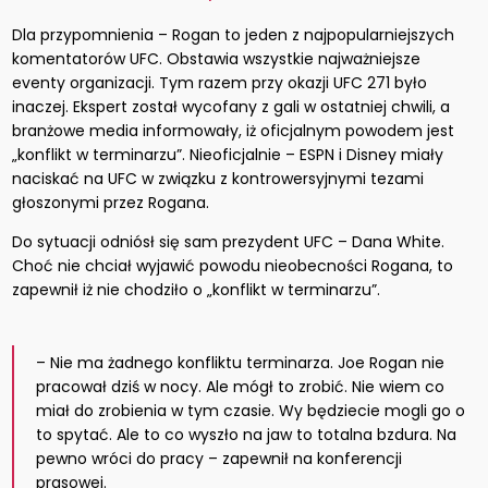
Dla przypomnienia – Rogan to jeden z najpopularniejszych
komentatorów UFC. Obstawia wszystkie najważniejsze
eventy organizacji. Tym razem przy okazji UFC 271 było
inaczej. Ekspert został wycofany z gali w ostatniej chwili, a
branżowe media informowały, iż oficjalnym powodem jest
„konflikt w terminarzu”. Nieoficjalnie – ESPN i Disney miały
naciskać na UFC w związku z kontrowersyjnymi tezami
głoszonymi przez Rogana.
Do sytuacji odniósł się sam prezydent UFC – Dana White.
Choć nie chciał wyjawić powodu nieobecności Rogana, to
zapewnił iż nie chodziło o „konflikt w terminarzu”.
– Nie ma żadnego konfliktu terminarza. Joe Rogan nie
pracował dziś w nocy. Ale mógł to zrobić. Nie wiem co
miał do zrobienia w tym czasie. Wy będziecie mogli go o
to spytać. Ale to co wyszło na jaw to totalna bzdura. Na
pewno wróci do pracy – zapewnił na konferencji
prasowej.