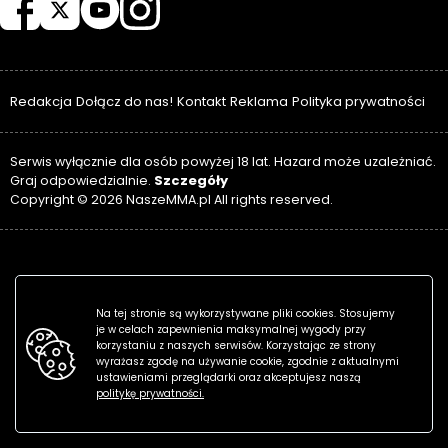
Redakcja
Dołącz do nas!
Kontakt
Reklama
Polityka prywatności
Serwis wyłącznie dla osób powyżej 18 lat. Hazard może uzależniać.
Szczegóły
Graj odpowiedzialnie.
Copyright © 2026 NaszeMMA.pl All rights reserved.
Na tej stronie są wykorzystywane pliki cookies. Stosujemy
je w celach zapewnienia maksymalnej wygody przy
korzystaniu z naszych serwisów. Korzystając ze strony
wyrażasz zgodę na używanie cookie, zgodnie z aktualnymi
ustawieniami przeglądarki oraz akceptujesz naszą
politykę prywatności.