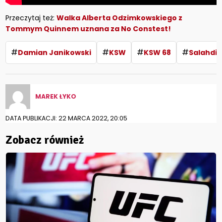
Przeczytaj też:
Walka Alberta Odzimkowskiego z
Tommym Quinnem uznana za No Constest!
#
#
#
#
Damian Janikowski
KSW
KSW 68
Salahdi
MAREK ŁYKO
DATA PUBLIKACJI: 22 MARCA 2022, 20:05
Zobacz również