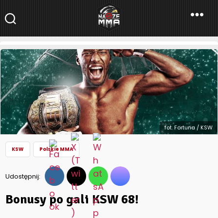
NaszeMMA
NaszeMMA.pl
»
Aktualności
»
Polskie MMA
»
KSW
»
Bonusy po gali
KSW 68!
fot. Fortuna / KSW
KSW
Polskie MMA
Udostępnij:
Bonusy po gali KSW 68!