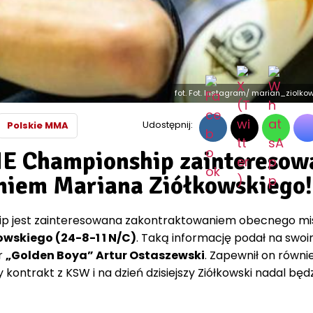
fot. Fot. Instagram/ marian_ziolkow
Udostępnij:
Polskie MMA
NE Championship zainteresow
niem Mariana Ziółkowskiego!
p jest zainteresowana zakontraktowaniem obecnego mi
wskiego (24-8-1 1 N/C)
. Taką informację podał na swo
r
„Golden Boya” Artur Ostaszewski
. Zapewnił on równie
ontrakt z KSW i na dzień dzisiejszy Ziółkowski nadal będ