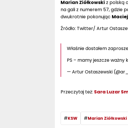
Marian Ziółkowski
z polską o
na gali z numerem 57, gdzie p
dwukrotnie pokonując
Maciej
Źródło: Twitter/ Artur Ostasze
Właśnie dostałem zaprosz
PS – mamy jeszcze ważny ko
— Artur Ostaszewski (@ar
Przeczytaj też:
Sara Luzar Sm
#
#
KSW
Marian Ziółkowski