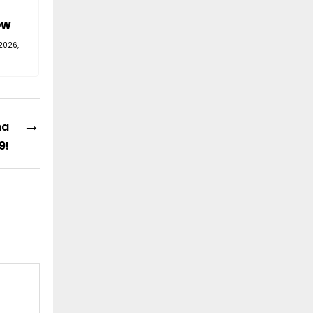
ów
2026,
→
na
9!