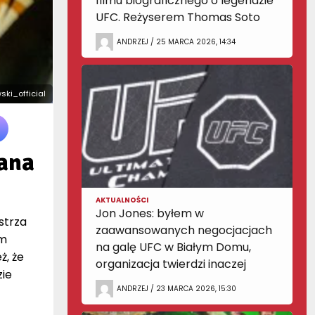
filmu biograficznego o legendzie
UFC. Reżyserem Thomas Soto
ANDRZEJ / 25 MARCA 2026, 14:34
ski_official
ana
AKTUALNOŚCI
Jon Jones: byłem w
strza
zaawansowanych negocjacjach
im
na galę UFC w Białym Domu,
ż, że
organizacja twierdzi inaczej
zie
ANDRZEJ / 23 MARCA 2026, 15:30