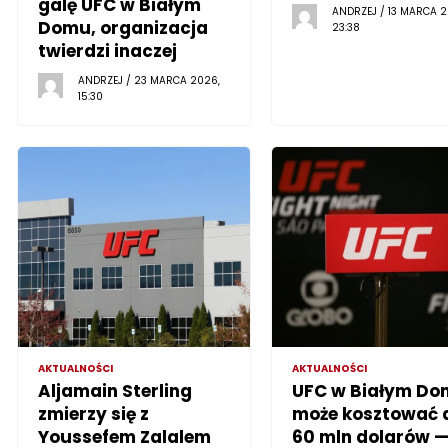
galę UFC w Białym
ANDRZEJ / 13 MARCA 2
Domu, organizacja
23:38
twierdzi inaczej
ANDRZEJ / 23 MARCA 2026,
15:30
AKTUALNOŚCI
AKTUALNOŚCI
Aljamain Sterling
UFC w Białym Do
zmierzy się z
może kosztować 
Youssefem Zalalem
60 mln dolarów 