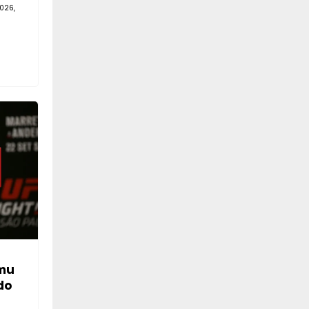
026,
mu
do
—