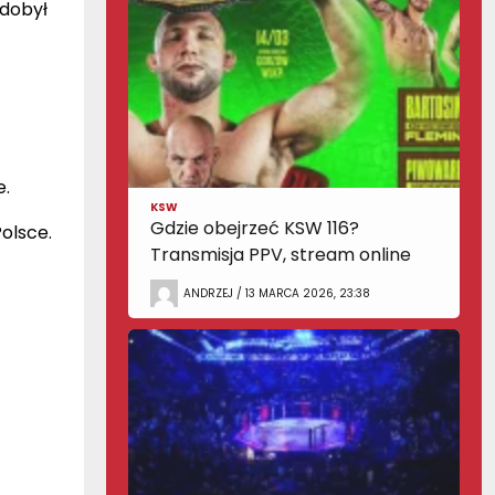
zdobył
.
KSW
Gdzie obejrzeć KSW 116?
olsce.
Transmisja PPV, stream online
ANDRZEJ / 13 MARCA 2026, 23:38