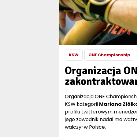
KSW
ONE Championship
Organizacja O
zakontraktowa
Organizacja ONE Championshi
KSW kategorii
Mariana Ziółko
profilu twitterowym menedże
jego zawodnik nadal ma ważny k
walczył w Polsce.