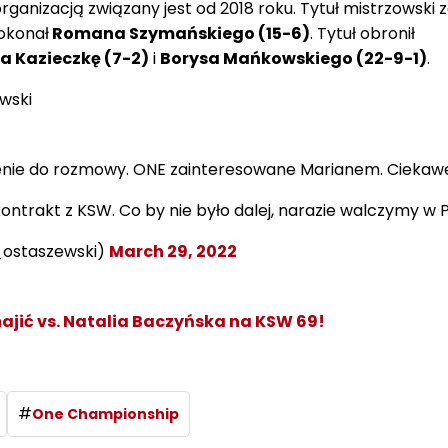
rganizacją związany jest od 2018 roku. Tytuł mistrzowski 
okonał
Romana Szymańskiego (15-6)
. Tytuł obronił
a Kazieczkę (7-2)
i
Borysa Mańkowskiego (22-9-1)
.
wski
enie do rozmowy. ONE zainteresowane Marianem. Ciekawe
ntrakt z KSW. Co by nie było dalej, narazie walczymy w P
_ostaszewski)
March 29, 2022
ajić vs. Natalia Baczyńska na KSW 69!
#
One Championship