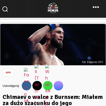
NaszeMMA
NaszeMMA.pl
»
Aktualności
»
Świat
»
UFC
»
Chimaev o walce z
Burnsem: Miałem za dużo szacunku do jego grapplingu
fot. Zdjęcie: UFC
UFC
Udostępnij:
Chimaev o walce z Burnsem: Miałem
za dużo szacunku do jego