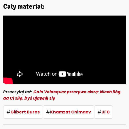
Cały materiał:
Przeczytaj też:
Cain Velasquez przerywa ciszę: Niech Bóg
da Ci siłę, byś ujawnił się
#
#
#
Gilbert Burns
Khamzat Chimaev
UFC