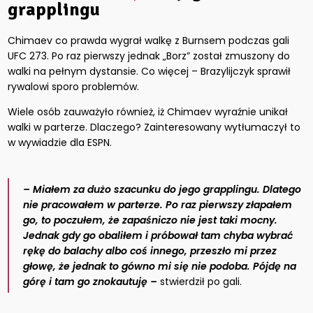
grapplingu
Chimaev co prawda wygrał walkę z Burnsem podczas gali
UFC 273. Po raz pierwszy jednak „Borz” został zmuszony do
walki na pełnym dystansie. Co więcej – Brazylijczyk sprawił
rywalowi sporo problemów.
Wiele osób zauważyło również, iż Chimaev wyraźnie unikał
walki w parterze. Dlaczego? Zainteresowany wytłumaczył to
w wywiadzie dla ESPN.
– Miałem za dużo szacunku do jego grapplingu. Dlatego
nie pracowałem w parterze. Po raz pierwszy złapałem
go, to poczułem, że zapaśniczo nie jest taki mocny.
Jednak gdy go obaliłem i próbował tam chyba wybrać
rękę do balachy albo coś innego, przeszło mi przez
głowę, że jednak to gówno mi się nie podoba. Pójdę na
górę i tam go znokautuję –
stwierdził po gali.