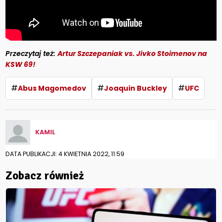
Przeczytaj też:
Artur Szczepaniak vs. Jivko Stoimenov na
KSW 69!
#
#
#
Abus Magomedov
Joaquin Buckley
UFC
KAMIL
DATA PUBLIKACJI: 4 KWIETNIA 2022, 11:59
Zobacz również