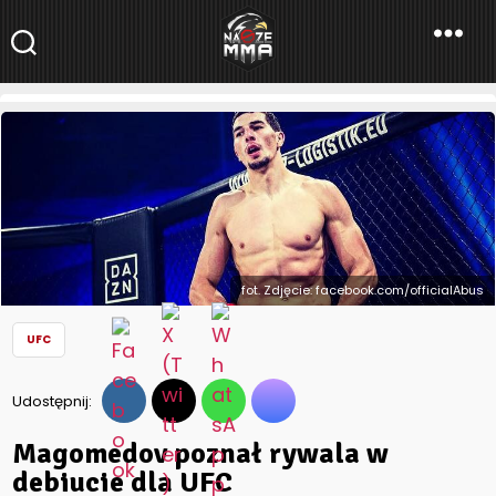
NaszeMMA
NaszeMMA.pl
»
Aktualności
»
Świat
»
UFC
»
Magomedov poznał
rywala w debiucie dla UFC
fot. Zdjęcie: facebook.com/officialAbus
UFC
Udostępnij:
Magomedov poznał rywala w
debiucie dla UFC